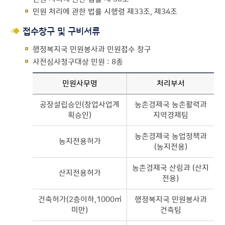
민원 처리에 관한 법률 시행령 제33조, 제34조
접수창구 및 구비서류
행정복지국 민원봉사과 민원접수 창구
사전심사청구대상 민원 : 8종
민원사무명
처리부서
공장설립승인(창업사업계
농촌경제국 농촌활력과
획승인)
지역경제팀
농촌경제국 농업정책과
농지전용허가
(농지전용)
농촌경제국 산림과 (산지
산지전용허가
전용)
건축허가(2층이하,1000㎡
행정복지국 민원봉사과
미만)
건축팀