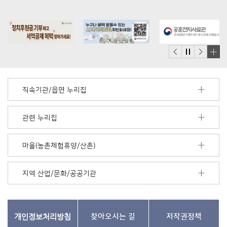
배
너
모
직속기관/읍면 누리집
음
더
보
관련 누리집
기
마을(농촌체험휴양/산촌)
지역 산업/문화/공공기관
개인정보처리방침
찾아오시는 길
저작권정책