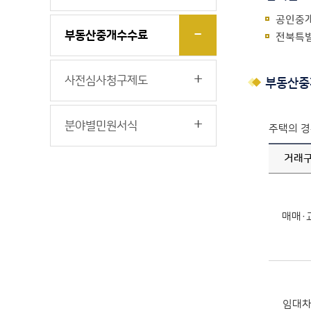
공인중개
부동산중개수수료
전북특별
사전심사청구제도
부동산중
분야별민원서식
주택의 
거래
매매·
임대차