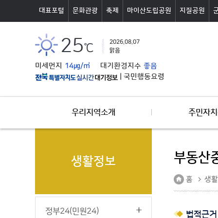
본문바로가기
대표포털
문화관광
축제
마이산도립공원
지질공원
25
2026.08.07
℃
맑음
미세먼지
14㎍/㎥
대기환경지수
좋음
|
국민행동요령
우리지역소개
주민자치
부동산
생활정보
홈
생활
정부24(민원24)
법적근거