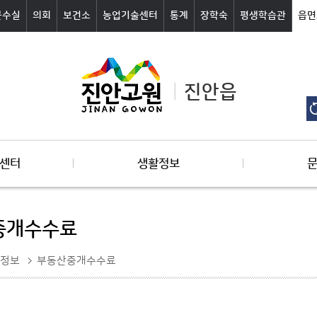
군수실
의회
보건소
농업기술센터
통계
장학숙
평생학습관
읍면
진안읍
센터
생활정보
중개수수료
정보
부동산중개수수료