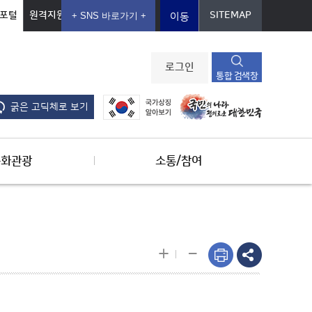
포털
원격지원
SITEMAP
이동
로그인
통합 검색창
굵은 고딕체로 보기
문화관광
소통/참여
-
+