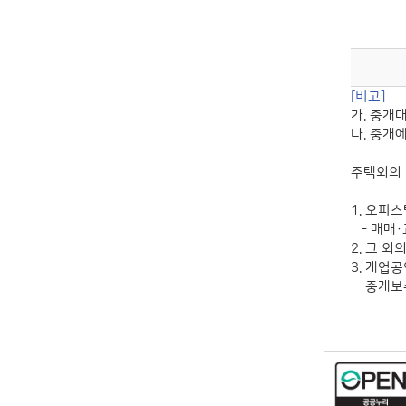
[비고]
가. 중개
나. 중개
주택외의
1. 오피
- 매매·
2. 그 
3. 개업
중개보수·