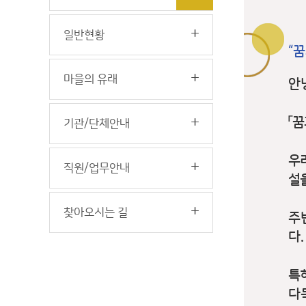
일반현황
“
마을의 유래
안
「
꿈
기관/단체안내
우
직원/업무안내
설
찾아오시는 길
주
다
.
특
다