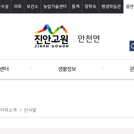
군수실
의회
보건소
농업기술센터
통계
장학숙
평생학습관
읍면
안천면
센터
생활정보
지역소개
인사말