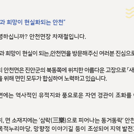
꿈과 희망이 현실화되는 안천”
녕하십니까
?
안천면장 차재철입니다
.
과 희망이 현실이 되는
」
안천면을 방문해주신 여러분 진심으
리 안천면은 진안군의 북동쪽에 위치한 아름다운 고장으로
「
새
을 위해 면민 모두가 합심하여 노력하고 있습니다
.
변에는 역사적인 유적지와 풍요로운 자연 경관이 조화를
히
,
면 소재지에는
‘
삼락
(
三樂
)
으로 피어나는 동거동락
’
안
목적누리마당
,
망향정 이야기길 등이
조성되어 지역 발전