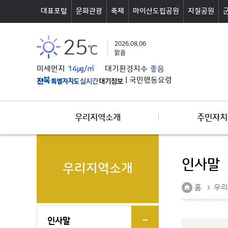
본문바로가기
대표포털
문화관광
축제
마이산도립공원
지질공원
25
2026.08.06
℃
맑음
미세먼지
14㎍/㎥
대기환경지수
좋음
|
국민행동요령
우리지역소개
주민자치
인사말
우리지역소개
홈
우리
인사말