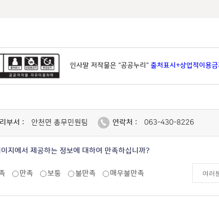
인사말 저작물은 "공공누리"
출처표시+상업적이용금
리부서 :
안천면 총무민원팀
연락처 :
063-430-8226
페이지에서 제공하는 정보에 대하여 만족하십니까?
족
만족
보통
불만족
매우불만족