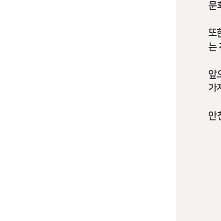
문
또
는
앞
가
안