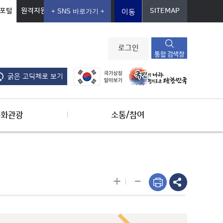
포털
원격지원
SITEMAP
이동
로그인
통합 검색창
굵은 고딕체로 보기
문화관광
소통/참여
-
+