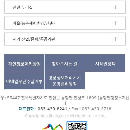
더
보
관련 누리집
기
마을(농촌체험휴양/산촌)
지역 산업/문화/공공기관
개인정보처리방침
찾아오시는 길
저작권정책
영상정보처리기기
이메일무단수집거부
운영관리방침
우) 55447 전북특별자치도 진안군 동향면 진성로 1609 (동향면행정복지센
터)
대표전화
:
063-430-8241
/ Fax : 063-430-2718
Copyright(c) jinan.go.kr All rights reserved.