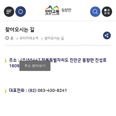
본문바로가기
동향면
찾아오시는 길
홈
우리지역소개
찾아오시는 길
주소 : (우)55447 전북특별자치도 진안군 동향면 진성로
1609
주소 받아보기
대표전화 : (82)
063-430-824
1