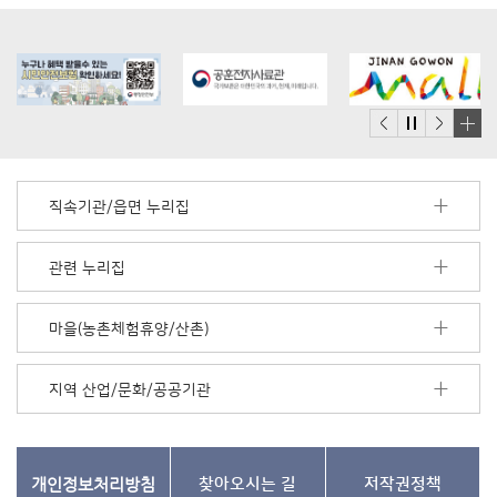
배
너
모
직속기관/읍면 누리집
음
더
보
관련 누리집
기
마을(농촌체험휴양/산촌)
지역 산업/문화/공공기관
개인정보처리방침
찾아오시는 길
저작권정책