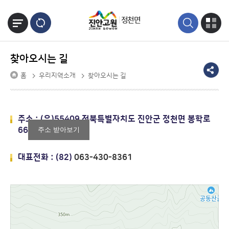
본문바로가기
정천면
찾아오시는 길
홈
우리지역소개
찾아오시는 길
주소 : (우)55409 전북특별자치도 진안군 정천면 봉학로
66
주소 받아보기
대표전화 : (82)
063-430-8361