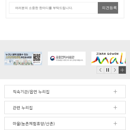
배
너
모
직속기관/읍면 누리집
음
더
보
관련 누리집
기
마을(농촌체험휴양/산촌)