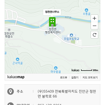
정천면사무소
100m
로드뷰
길찾기
지도 크게 보기
주소
(우)55409 전북특별자치도 진안군 정천
면 봉학로 66