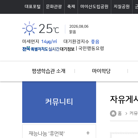
본문바로가기
대표포털
문화관광
축제
마이산도립공원
지질공원
25
2026.08.06
℃
맑음
미세먼지
14㎍/㎥
대기환경지수
좋음
|
국민행동요령
평생학습관 소개
마이학당
자유게
커뮤니티
홈
커뮤
재능나눔 '휴먼북'