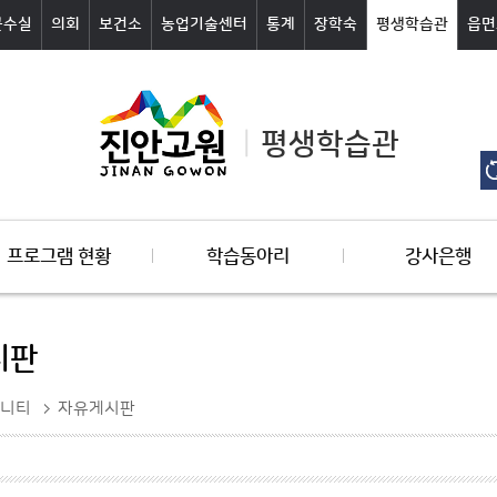
군수실
의회
보건소
농업기술센터
통계
장학숙
평생학습관
읍면
평생학습관
프로그램 현황
학습동아리
강사은행
시판
니티
자유게시판