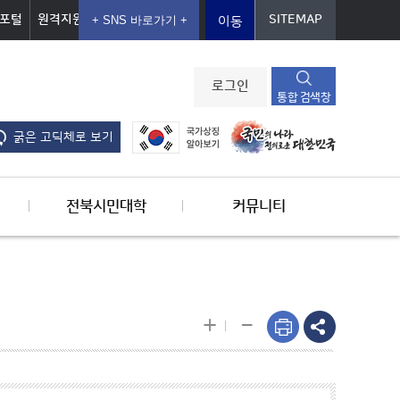
포털
원격지원
SITEMAP
이동
로그인
통합 검색창
굵은 고딕체로 보기
전북시민대학
커뮤니티
-
+