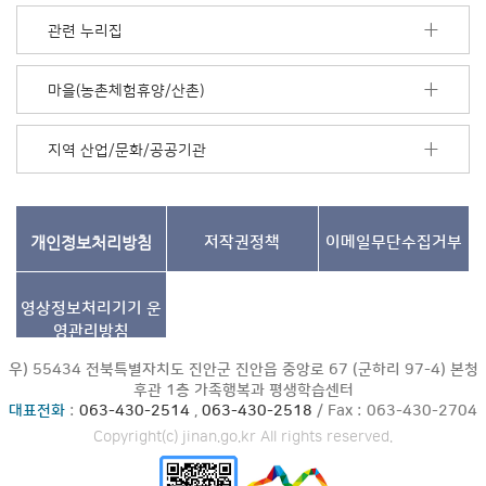
더
보
관련 누리집
기
마을(농촌체험휴양/산촌)
지역 산업/문화/공공기관
개인정보처리방침
저작권정책
이메일무단수집거부
영상정보처리기기
운
영관리방침
우) 55434 전북특별자치도 진안군 진안읍 중앙로 67 (군하리 97-4) 본청
후관 1층 가족행복과 평생학습센터
대표전화
:
063-430-2514
,
063-430-2518
/ Fax : 063-430-2704
Copyright(c) jinan.go.kr All rights reserved.