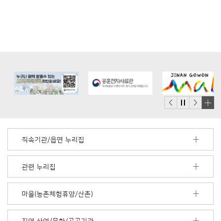
배
너
모
직속기관/읍면 누리집
음
더
보
관련 누리집
기
마을(농촌체험휴양/산촌)