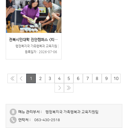
전북시민대학 진안캠퍼스 <티마스..
행정복지국 가족행복과 교육지원
등록일자 :
2026-07-06
1
2
3
4
5
6
7
8
9
10
메뉴 관리부서 :
행정복지국 가족행복과 교육지원팀
연락처 :
063-430-2518