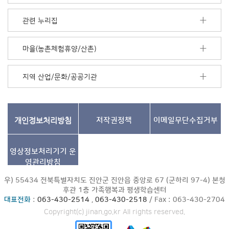
더
보
관련 누리집
기
마을(농촌체험휴양/산촌)
지역 산업/문화/공공기관
개인정보처리방침
저작권정책
이메일무단수집거부
영상정보처리기기
운
영관리방침
우) 55434 전북특별자치도 진안군 진안읍 중앙로 67 (군하리 97-4) 본청
후관 1층 가족행복과 평생학습센터
대표전화
:
063-430-2514
,
063-430-2518
/ Fax : 063-430-2704
Copyright(c) jinan.go.kr All rights reserved.