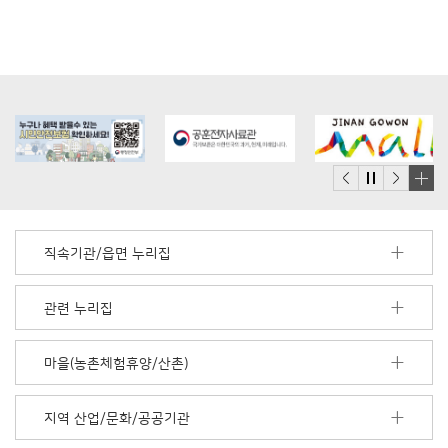
배
너
모
직속기관/읍면 누리집
음
더
보
관련 누리집
기
마을(농촌체험휴양/산촌)
지역 산업/문화/공공기관