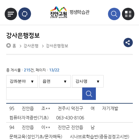
본문바로가기
평생학습관
강사은행정보
홈
강사은행
강사은행정보
총 게시물 :
215
건, 페이지 :
13/22
95
진안읍
조**
전주시 덕진구
여
자기개발
컴퓨터자격증반(기초)
063-430-8106
94
진안읍
이**
진안군 진안읍
남
문해교육(성인기초/문자해득)
시나브로학습반(증등검정고시반)