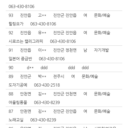
063-430-8106
93
진안읍
고**
진안군 진안읍
여
문화/예술
힐링요가
063-430-8106
92
진안읍
유**
진안군 진안읍
여
문화/예술
시로쓰는 캘리그라피
063-430-8106
91
진안읍
이**
진안군 정천면
남
자기개발
일본어 중급반
063-430-8106
90
d**
ddd
ddd
ddd
89
진안군
박**
전주시
여
문화/예술
도자기공예
063-430-2518
88
안천면
김**
진안군 안천면
여
문화/예술
어울림풍물
063-430-8239
87
안천면
김**
진안군 진안읍
여
문화/예술
노래교실
063-430-8239