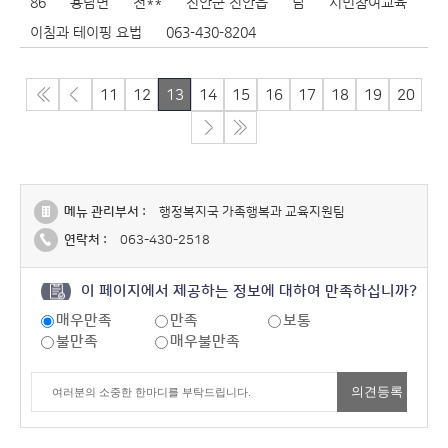
86
용담면
전**
진안군 진안읍
남
시민참여교육
이침과 테이핑 요법
063-430-8204
11
12
13
14
15
16
17
18
19
20
메뉴 관리부서 :
행정복지국 가족행복과 교육지원팀
연락처 :
063-430-2518
이 페이지에서 제공하는 정보에 대하여 만족하십니까?
매우만족
만족
보통
불만족
매우불만족