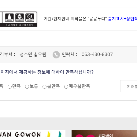
기관/단체안내 저작물은 "공공누리"
출처표시+상업
리부서 :
성수면 총무팀
연락처 :
063-430-8307
페이지에서 제공하는 정보에 대하여 만족하십니까?
족
만족
보통
불만족
매우불만족