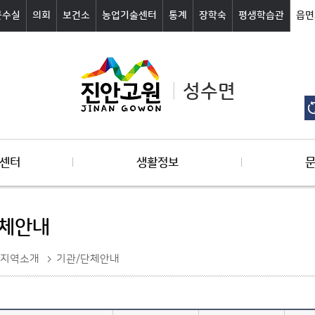
군수실
의회
보건소
농업기술센터
통계
장학숙
평생학습관
읍면
성수면
센터
생활정보
단체안내
지역소개
기관/단체안내