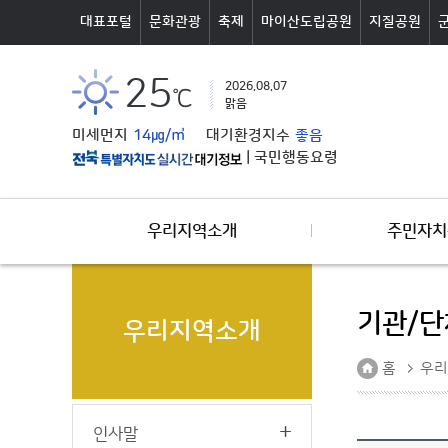
본문바로가기
대표포털
문화관광
축제
마이산도립공원
지질공원
25
2026.08.07
℃
맑음
미세먼지
14㎍/㎥
대기환경지수
좋음
|
국민행동요령
우리지역소개
주민자치
기관/
우리지역소개
홈
우리
인사말