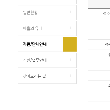
일반현황
성수
마을의 유래
기관/단체안내
백
직원/업무안내
찾아오시는 길