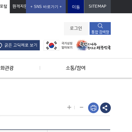
포털
원격지원
SITEMAP
이동
로그인
통합 검색창
굵은 고딕체로 보기
문화관광
소통/참여
-
+