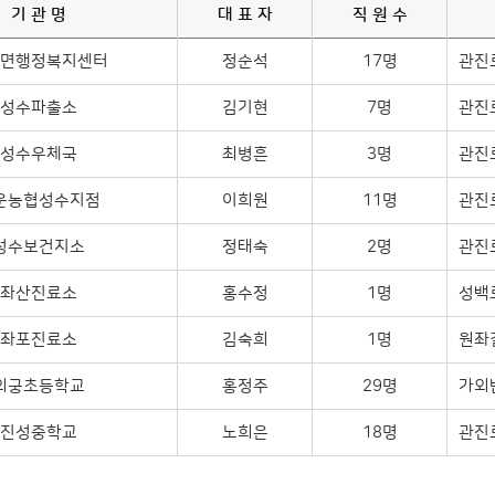
기 관 명
대 표 자
직 원 수
면행정복지센터
정순석
17명
관진로
성수파출소
김기현
7명
관진로
성수우체국
최병흔
3명
관진로
운농협성수지점
이희원
11명
관진로
성수보건지소
정태숙
2명
관진로
좌산진료소
홍수정
1명
성백로
좌포진료소
김숙희
1명
원좌길
외궁초등학교
홍정주
29명
가외반
진성중학교
노희은
18명
관진로