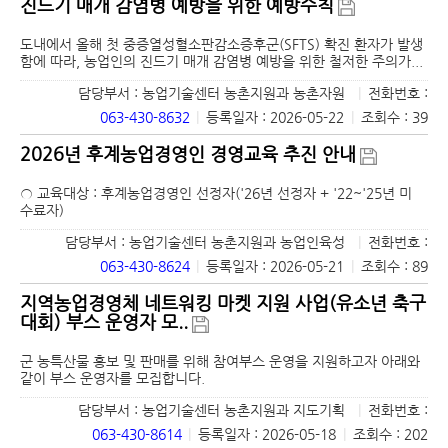
진드기 매개 감염병 예방을 위한 예방수칙
도내에서 올해 첫 중증열성혈소판감소증후군(SFTS) 확진 환자가 발생
함에 따라, 농업인의 진드기 매개 감염병 예방을 위한 철저한 주의가...
담당부서 : 농업기술센터 농촌지원과 농촌자원
|
전화번호 :
063-430-8632
|
등록일자 : 2026-05-22
|
조회수 : 39
2026년 후계농업경영인 경영교육 추진 안내
○ 교육대상 : 후계농업경영인 선정자('26년 선정자 + '22~'25년 미
수료자)
담당부서 : 농업기술센터 농촌지원과 농업인육성
|
전화번호 :
063-430-8624
|
등록일자 : 2026-05-21
|
조회수 : 89
지역농업경영체 네트워킹 마켓 지원 사업(유소년 축구
대회) 부스 운영자 모..
군 농특산물 홍보 및 판매를 위해 참여부스 운영을 지원하고자 아래와
같이 부스 운영자를 모집합니다.
담당부서 : 농업기술센터 농촌지원과 지도기획
|
전화번호 :
063-430-8614
|
등록일자 : 2026-05-18
|
조회수 : 202