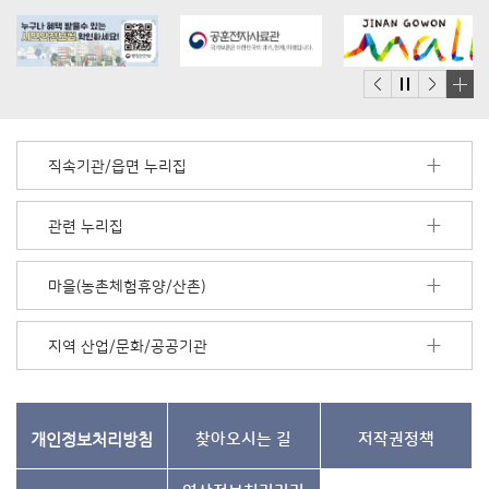
배
너
모
직속기관/읍면 누리집
음
더
보
관련 누리집
기
마을(농촌체험휴양/산촌)
지역 산업/문화/공공기관
개인정보처리방침
찾아오시는 길
저작권정책