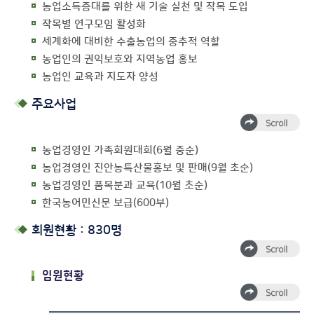
농업소득증대를 위한 새 기술 실천 및 작목 도입
작목별 연구모임 활성화
세계화에 대비한 수출농업의 중추적 역할
농업인의 권익보호와 지역농업 홍보
농업인 교육과 지도자 양성
주요사업
농업경영인 가족회원대회(6월 중순)
농업경영인 진안농특산물홍보 및 판매(9월 초순)
농업경영인 품목분과 교육(10월 초순)
한국농어민신문 보급(600부)
회원현황 : 830명
임원현황