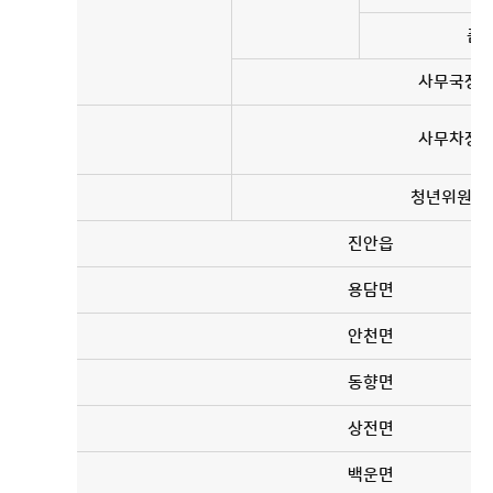
품
사무국장
사무차장
청년위원장
진안읍
용담면
안천면
동향면
상전면
백운면