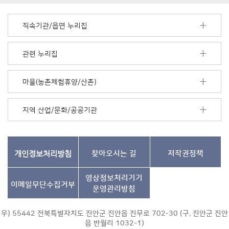
너
모
직속기관/읍면 누리집
음
더
보
관련 누리집
기
마을(농촌체험휴양/산촌)
지역 산업/문화/공공기관
개인정보처리방침
찾아오시는 길
저작권정책
영상정보처리기기
이메일무단수집거부
운영관리방침
우) 55442 전북특별자치도 진안군 진안읍 진무로 702-30 (구. 진안군 진안
읍 반월리 1032-1)