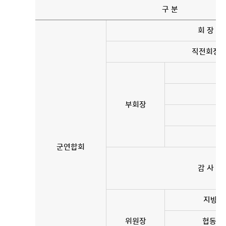
구 분
회 장
직전회장
부회장
대
군연합회
감 사
지방자
위원장
협동조