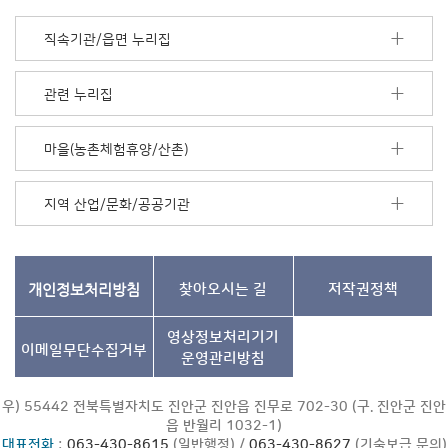
너
모
직속기관/읍면 누리집
음
더
보
관련 누리집
기
마을(농촌체험휴양/산촌)
지역 산업/문화/공공기관
개인정보처리방침
찾아오시는 길
저작권정책
영상정보처리기기
이메일무단수집거부
운영관리방침
우) 55442 전북특별자치도 진안군 진안읍 진무로 702-30 (구. 진안군 진안
읍 반월리 1032-1)
대표전화
:
063-430-8615
(일반행정) /
063-430-8627
(기술보급 문의)