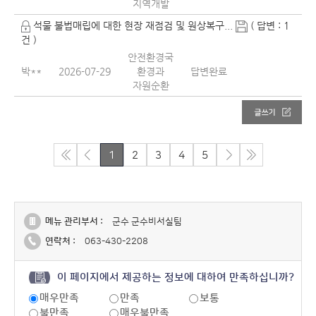
지역개발
석물 불법매립에 대한 현장 재점검 및 원상복구...
( 답변 : 1
건 )
안전환경국
박**
2026-07-29
환경과
답변완료
자원순환
1
2
3
4
5
메뉴 관리부서 :
군수 군수비서실팀
연락처 :
063-430-2208
이 페이지에서 제공하는 정보에 대하여 만족하십니까?
매우만족
만족
보통
불만족
매우불만족