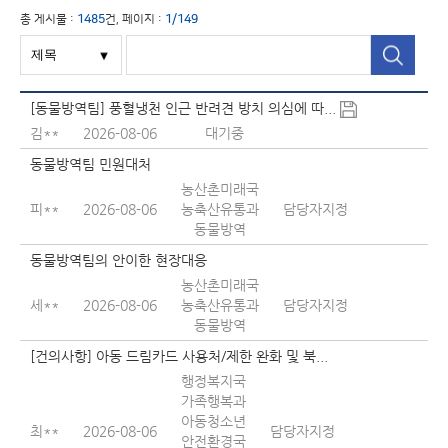
총 게시물 :
1485
건, 페이지 :
1/149
[동물방역팀] 풍혈냉천 인근 반려견 방치 의심에 따...
김**
2026-08-06
대기중
동물방역팀 민원대처
농산촌미래국
피**
2026-08-06
농축산유통과
담당자지정
동물방역
동물방역팀의 안이한 현장대응
농산촌미래국
세**
2026-08-06
농축산유통과
담당자지정
동물방역
[건의사항] 아동 드림카드 사용처/제한 완화 및 북...
행정복지국
가족행복과
아동청소년
최**
2026-08-06
담당자지정
안전환경국