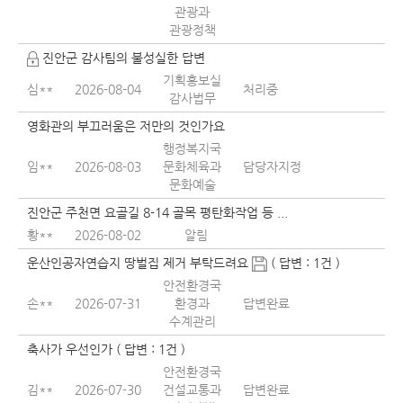
관광과
관광정책
진안군 감사팀의 불성실한 답변
기획홍보실
심**
2026-08-04
처리중
감사법무
영화관의 부끄러움은 저만의 것인가요
행정복지국
임**
2026-08-03
문화체육과
담당자지정
문화예술
진안군 주천면 요골길 8-14 골목 평탄화작업 등 ...
황**
2026-08-02
알림
운산인공자연습지 땅벌집 제거 부탁드려요
( 답변 : 1건 )
안전환경국
손**
2026-07-31
환경과
답변완료
수계관리
축사가 우선인가 ( 답변 : 1건 )
안전환경국
김**
2026-07-30
건설교통과
답변완료