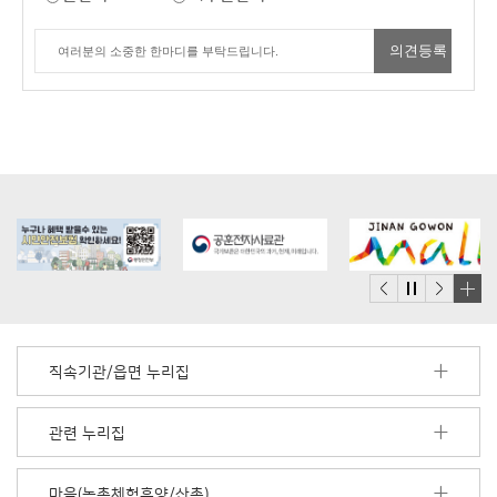
배
너
모
직속기관/읍면 누리집
음
더
보
관련 누리집
기
마을(농촌체험휴양/산촌)