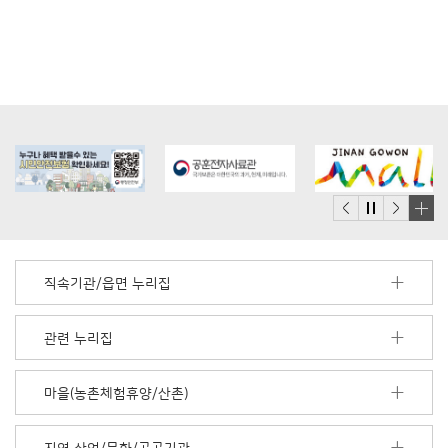
배
너
모
직속기관/읍면 누리집
음
더
보
관련 누리집
기
마을(농촌체험휴양/산촌)