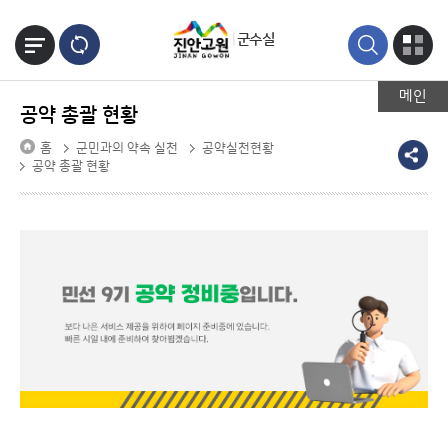
본문바로가기
군수실
메인
공약 총괄 현황
홈
군민과의 약속 실천
공약실천현황
공약 총괄 현황