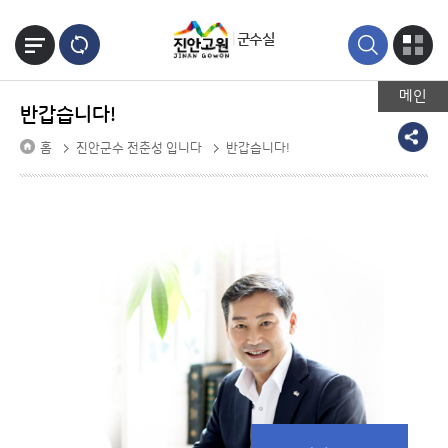
본문바로가기
군수실
메인
반갑습니다!
홈
진안군수 전춘성 입니다
반갑습니다!