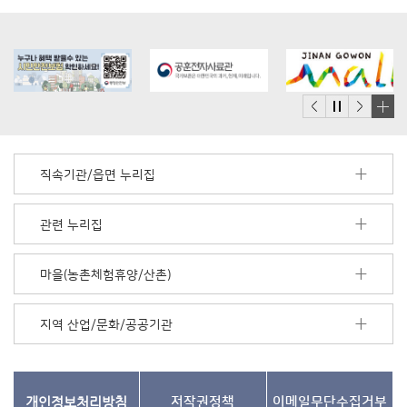
배
너
모
직속기관/읍면 누리집
음
더
보
관련 누리집
기
마을(농촌체험휴양/산촌)
지역 산업/문화/공공기관
개인정보처리방침
저작권정책
이메일무단수집거부