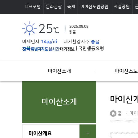
본문바로가기
대표포털
문화관광
축제
마이산도립공원
지질공원
25
2026.08.08
℃
맑음
미세먼지
14㎍/㎥
대기환경지수
좋음
|
국민행동요령
마이산소개
마이산스토
마이산
마이산소개
홈
마이
마이산개요