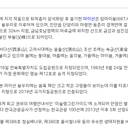
에 지각 작용으로 퇴적층이 암석화된 후 융기한
마이산
은 암마이봉(687
은 봉우리로 이루어져 있으며, 진안읍 단양리와 마령면 동촌리 경계면에 걸
으로 32km 지점, 금남호남정맥의 마루금에 위치한 산으로 금강과 섬진강
父峰
봉인 부봉(
)으로 되어있다.
西多山
(湧出山
束金
서다산(
), 고려시대에는 용출산
), 조선 초에는 속금산(
 불리고 있으며 봄에는 돛대봉, 여름에는 용각봉, 가을에는 마이봉, 겨울
월 16일 전북특별자치도 도립공원으로 지정되었으며, 1983년 8월 24일
국가 지정 문화재인 명승 제12호로 승격 지정되었다.
 마이산 봉우리에는 움푹 패인 크고 작은 구멍들이 보이는데 이를 타포니(
니 지형으로 2019년 국가지질공원으로 인증되었다.
 세계 최고 권위의 여행안내서인 '미슐랭그린가이드'에 소개되어 만점인 별
마다 한국관광공사가 선정하는 한국관광 100선에 2013년 이후 5회 선정
물 제386호 청실배나무, 제380호 줄사철나무 등의 우수한 생태자원을 