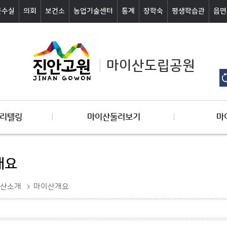
군수실
의회
보건소
농업기술센터
통계
장학숙
평생학습관
읍면
마이산도립공원
리텔링
마이산둘러보기
마
개요
산소개
마이산개요