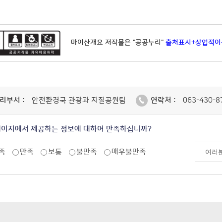
마이산개요 저작물은 "공공누리"
출처표시+상업적이
리부서 :
안전환경국 관광과 지질공원팀
연락처 :
063-430-8
페이지에서 제공하는 정보에 대하여 만족하십니까?
족
만족
보통
불만족
매우불만족