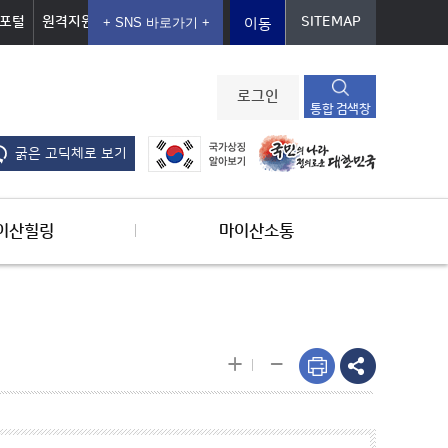
포털
원격지원
SITEMAP
이동
로그인
통합 검색창
굵은 고딕체로 보기
이산힐링
마이산소통
-
+