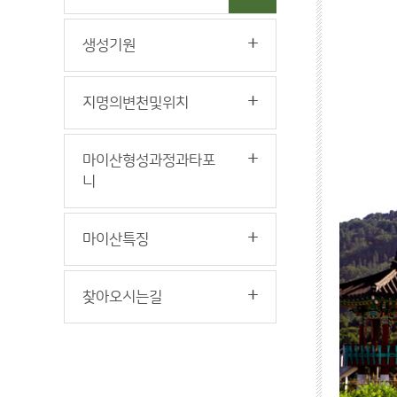
생성기원
지명의변천및위치
마이산형성과정과타포
니
마이산특징
찾아오시는길