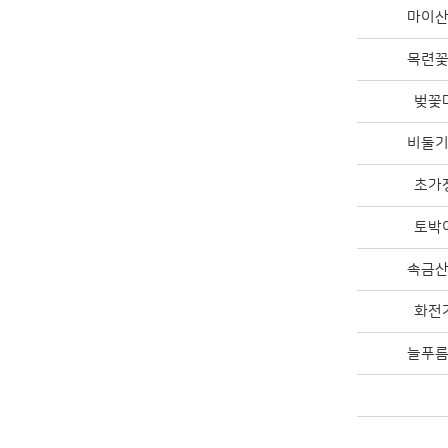
마이
목련
벚꽃
비둘
초가
토박
속금
화전
늘푸