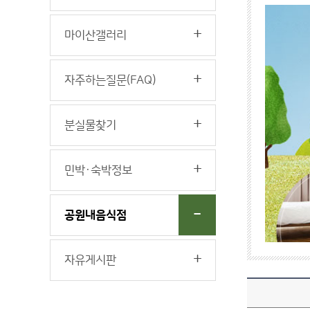
마이산갤러리
자주하는질문(FAQ)
분실물찾기
민박·숙박정보
공원내음식점
자유게시판