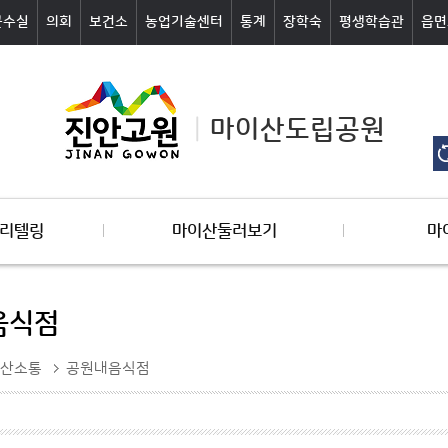
군수실
의회
보건소
농업기술센터
통계
장학숙
평생학습관
읍면
마이산도립공원
리텔링
마이산둘러보기
마
음식점
산소통
공원내음식점