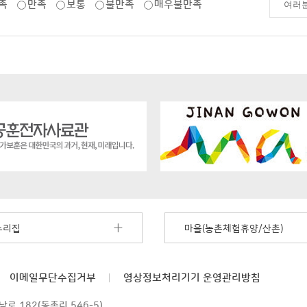
족
만족
보통
불만족
매우불만족
누리집
마을(농촌체험휴양/산촌)
이메일무단수집거부
영상정보처리기기
운영관리방침
로 182(동촌리 546-5)