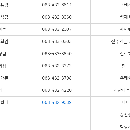
산풍경
063-432-6611
국태
꽃식당
063-432-8060
백제
마을
063-433-2007
자연
기회관
063-433-0303
전주가든 
정담
063-433-8840
전주
이집
063-432-3373
한국
산가든
063-432-3798
우래
가든
063-432-4220
진안마을
름쉼터
063-432-9039
마이
승천
힐링