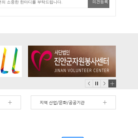
배
너
지역 산업/문화/공공기관
모
음
더
보
기