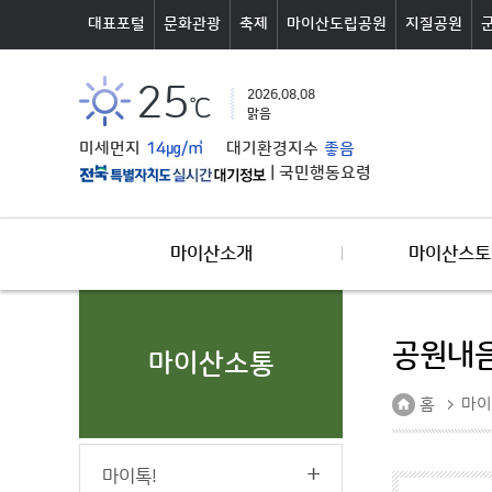
본문바로가기
대표포털
문화관광
축제
마이산도립공원
지질공원
25
2026.08.08
℃
맑음
미세먼지
14㎍/㎥
대기환경지수
좋음
|
국민행동요령
마이산소개
마이산스토
공원내
마이산소통
홈
마이
마이톡!