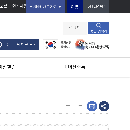
포털
원격지원
SITEMAP
이동
로그인
통합 검색창
굵은 고딕체로 보기
이산힐링
마이산소통
-
+