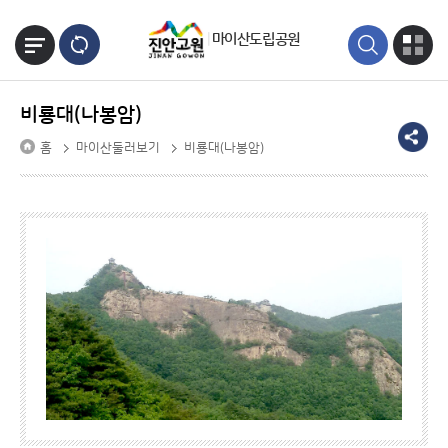
본문바로가기
마이산도립공원
비룡대(나봉암)
홈
마이산둘러보기
비룡대(나봉암)