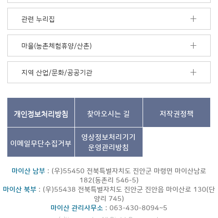
더
보
관련 누리집
기
마을(농촌체험휴양/산촌)
지역 산업/문화/공공기관
개인정보처리방침
찾아오시는 길
저작권정책
영상정보처리기기
이메일무단수집거부
운영관리방침
마이산 남부
: (우)55450 전북특별자치도 진안군 마령면 마이산남로
182(동촌리 546-5)
마이산 북부
: (우)55438 전북특별자치도 진안군 진안읍 마이산로 130(단
양리 745)
마이산 관리사무소
: 063-430-8094~5