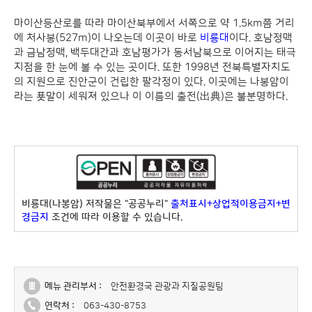
마이산등산로를 따라 마이산북부에서 서쪽으로 약 1.5km쯤 거리
에 처사봉(527m)이 나오는데 이곳이 바로
비룡대
이다. 호남정맥
과 금남정맥, 백두대간과 호남평가가 동서남북으로 이어지는 태극
지점을 한 눈에 볼 수 있는 곳이다. 또한 1998년 전북특별자치도
의 지원으로 진안군이 건립한 팔각정이 있다. 이곳에는 나봉암이
라는 푯말이 세워져 있으나 이 이름의 출전(出典)은 불분명하다.
비룡대(나봉암) 저작물은 "공공누리"
출처표시+상업적이용금지+변
경금지
조건에 따라 이용할 수 있습니다.
메뉴 관리부서 :
안전환경국 관광과 지질공원팀
연락처 :
063-430-8753