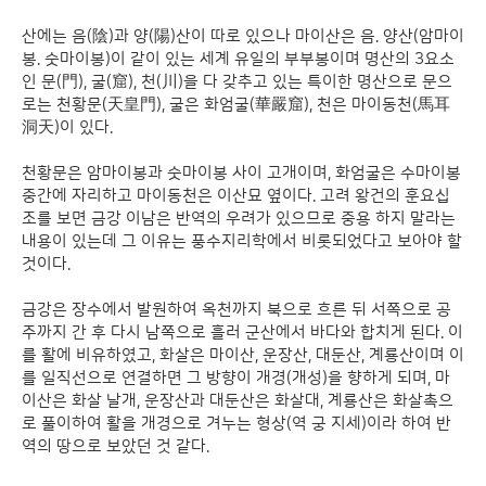
산에는 음(陰)과 양(陽)산이 따로 있으나 마이산은 음. 양산(암마이
봉. 숫마이봉)이 같이 있는 세계 유일의 부부봉이며 명산의 3요소
인 문(門), 굴(窟), 천(川)을 다 갖추고 있는 특이한 명산으로 문으
로는 천황문(天皇門), 굴은 화엄굴(華嚴窟), 천은 마이동천(馬耳
洞天)이 있다.
천황문은 암마이봉과 숫마이봉 사이 고개이며, 화엄굴은 수마이봉
중간에 자리하고 마이동천은 이산묘 옆이다. 고려 왕건의 훈요십
조를 보면 금강 이남은 반역의 우려가 있으므로 중용 하지 말라는
내용이 있는데 그 이유는 풍수지리학에서 비롯되었다고 보아야 할
것이다.
금강은 장수에서 발원하여 옥천까지 북으로 흐른 뒤 서쪽으로 공
주까지 간 후 다시 남쪽으로 흘러 군산에서 바다와 합치게 된다. 이
를 활에 비유하였고, 화살은 마이산, 운장산, 대둔산, 계룡산이며 이
를 일직선으로 연결하면 그 방향이 개경(개성)을 향하게 되며, 마
이산은 화살 날개, 운장산과 대둔산은 화살대, 계룡산은 화살촉으
로 풀이하여 활을 개경으로 겨누는 형상(역 궁 지세)이라 하여 반
역의 땅으로 보았던 것 같다.