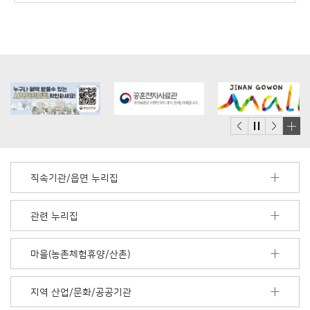
배
너
모
직속기관/읍면 누리집
음
더
보
관련 누리집
기
마을(농촌체험휴양/산촌)
지역 산업/문화/공공기관