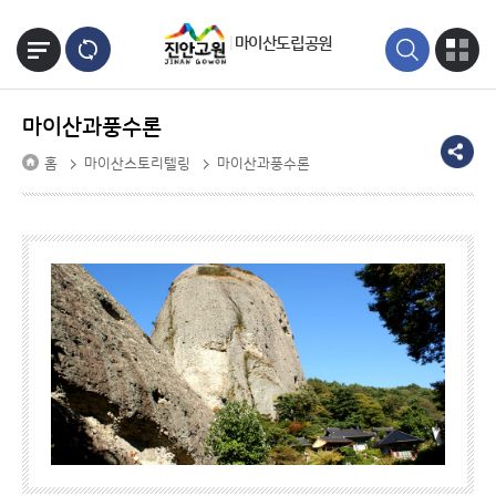
본문바로가기
마이산도립공원
마이산과풍수론
홈
마이산스토리텔링
마이산과풍수론