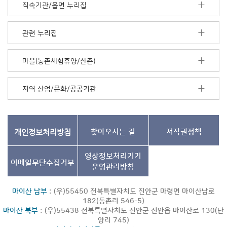
모
직속기관/읍면 누리집
음
더
보
관련 누리집
기
마을(농촌체험휴양/산촌)
지역 산업/문화/공공기관
개인정보처리방침
찾아오시는 길
저작권정책
영상정보처리기기
이메일무단수집거부
운영관리방침
마이산 남부
: (우)55450 전북특별자치도 진안군 마령면 마이산남로
182(동촌리 546-5)
마이산 북부
: (우)55438 전북특별자치도 진안군 진안읍 마이산로 130(단
양리 745)