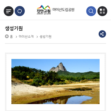
본문바로가기
마이산도립공원
생성기원
홈
마이산소개
생성기원