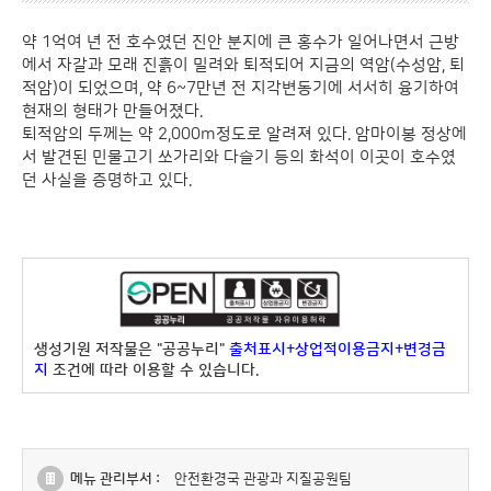
약 1억여 년 전 호수였던 진안 분지에 큰 홍수가 일어나면서 근방
에서 자갈과 모래 진흙이 밀려와 퇴적되어 지금의 역암(수성암, 퇴
적암)이 되었으며, 약 6~7만년 전 지각변동기에 서서히 융기하여
현재의 형태가 만들어졌다.
퇴적암의 두께는 약 2,000m정도로 알려져 있다. 암마이봉 정상에
서 발견된 민물고기 쏘가리와 다슬기 등의 화석이 이곳이 호수였
던 사실을 증명하고 있다.
생성기원 저작물은 "공공누리"
출처표시+상업적이용금지+변경금
지
조건에 따라 이용할 수 있습니다.
메뉴 관리부서 :
안전환경국 관광과 지질공원팀