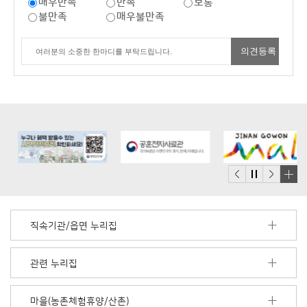
매우만족
만족
보통
불만족
매우불만족
배
너
모
직속기관/읍면 누리집
음
더
보
관련 누리집
기
마을(농촌체험휴양/산촌)