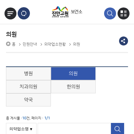
본문바로가기
보건소
의원
홈
민원안내
의약업소현황
의원
병원
의원
치과의원
한의원
약국
총 게시물 :
10
건, 페이지 :
1/1