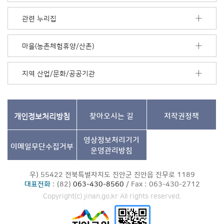
더
보
관련 누리집
기
마을(농촌체험휴양/산촌)
지역 산업/문화/공공기관
개인정보처리방침
찾아오시는 길
저작권정책
영상정보처리기기
이메일무단수집거부
운영관리방침
우) 55422 전북특별자치도 진안군 진안읍 진무로 1189
대표전화
: (82)
063-430-8560
/ Fax : 063-430-2712
Copyright(c) jinan.go.kr All rights reserved.