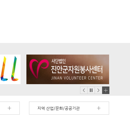
배
너
지역 산업/문화/공공기관
모
음
더
보