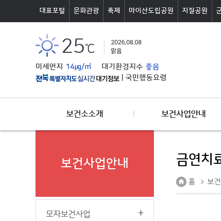
본문바로가기
대표포털
문화관광
축제
마이산도립공원
지질공원
25
2026.08.08
℃
맑음
미세먼지
14㎍/㎥
대기환경지수
좋음
|
국민행동요령
보건소소개
보건사업안내
금연치료
보건사업안내
홈
보건
모자보건사업