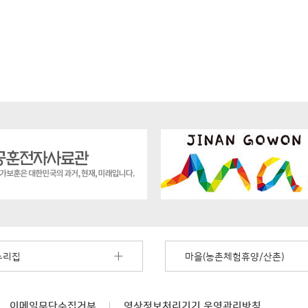
누리집
마을(농촌체험휴양/산촌)
이메일무단수집거부
영상정보처리기기
운영관리방침