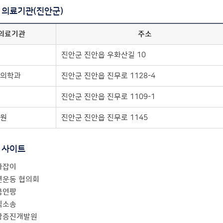
 의료기관(진안군)
의료기관
주소
진안군 진안읍 우화산길 10
의학과
진안군 진안읍 진무로 1128-4
진안군 진안읍 진무로 1109-1
원
진안군 진안읍 진무로 1145
 사이트
라잡이
연운동 협의회
금연짱
익소송
강증진개발원