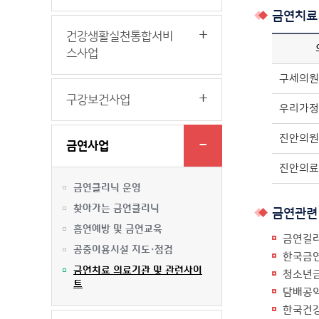
금연치료
건강생활실천통합서비
스사업
구세의원
구강보건사업
우리가정
진안의원
금연사업
진안의료
금연클리닉 운영
찾아가는 금연클리닉
금연관련
흡연예방 및 금연교육
금연길
공중이용시설 지도·점검
한국금
금연치료 의료기관 및 관련사이
청소년
트
담배공
한국건