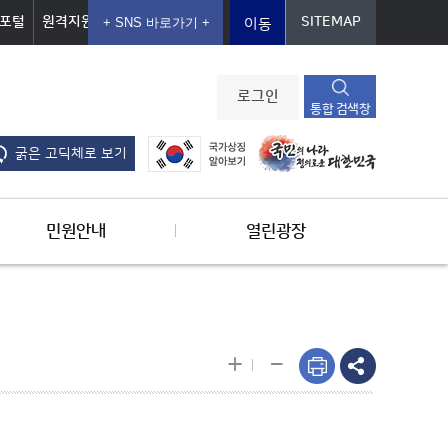
포털
원격지원
SITEMAP
이동
로그인
통합 검색창
굵은 고딕체로 보기
민원안내
열린광장
-
+