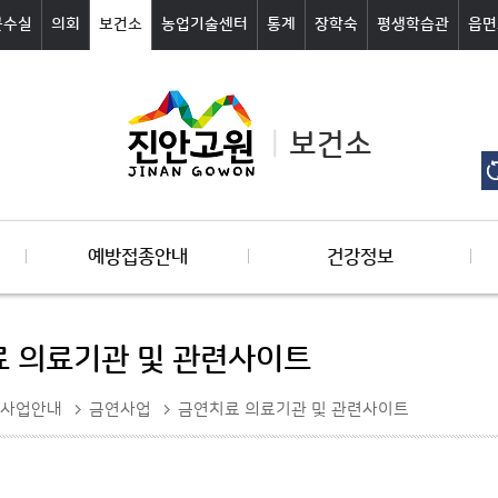
군수실
의회
보건소
농업기술센터
통계
장학숙
평생학습관
읍면
보건소
예방접종안내
건강정보
 의료기관 및 관련사이트
사업안내
금연사업
금연치료 의료기관 및 관련사이트