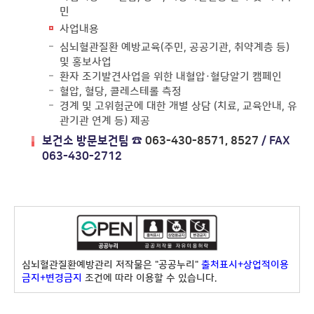
민
사업내용
심뇌혈관질환 예방교육(주민, 공공기관, 취약계층 등)
및 홍보사업
환자 조기발견사업을 위한 내혈압·혈당알기 캠페인
혈압, 혈당, 콜레스테롤 측정
경계 및 고위험군에 대한 개별 상담 (치료, 교육안내, 유
관기관 연계 등) 제공
보건소 방문보건팀 ☎
063-430-8571, 8527
/ FAX
063-430-2712
심뇌혈관질환예방관리 저작물은 "공공누리"
출처표시+상업적이용
금지+변경금지
조건에 따라 이용할 수 있습니다.