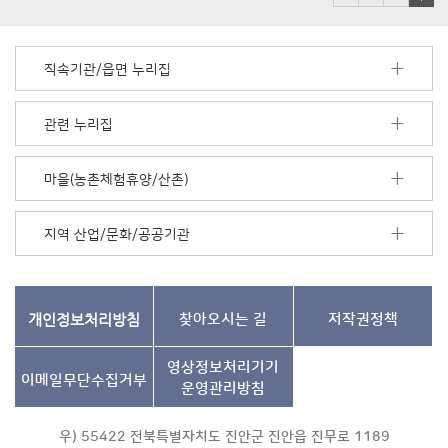
배
너
모
직속기관/읍면 누리집
음
더
보
관련 누리집
기
마을(농촌체험휴양/산촌)
지역 산업/문화/공공기관
개인정보처리방침
찾아오시는 길
저작권정책
영상정보처리기기
이메일무단수집거부
운영관리방침
우) 55422 전북특별자치도 진안군 진안읍 진무로 1189