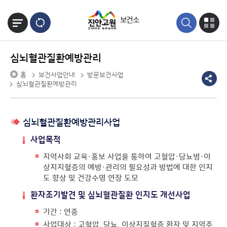
본문바로가기
보건소
심뇌혈관질환예방관리
홈
보건사업안내
방문보건사업
심뇌혈관질환예방관리
심뇌혈관질환예방관리사업
사업목적
지역사회 교육·홍보 사업을 통하여 고혈압·당뇨병·이
상지지혈증의 예방·관리의 필요성과 방법에 대한 인지
도 향상 및 건강수명 연장 도모
환자조기발견 및 심뇌혈관질환 인지도 개선사업
기간 : 연중
사업대상 : 고혈압, 당뇨, 이상지질혈증 환자 및 지역주