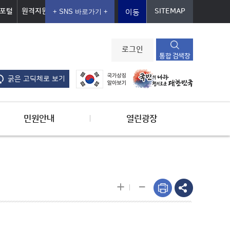
포털
원격지원
SITEMAP
이동
로그인
통합 검색창
굵은 고딕체로 보기
민원안내
열린광장
-
+