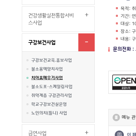
목적: 
건강생활실천통합서비
기간: 
스사업
대상: 
장소: 
내용: 
구강보건사업
문의전화 :
구강보건교육.홍보사업
불소용액양치사업
치아홈메우기사업
불소도포·스케일링사업
취약계층 구강관리사업
학교구강보건실운영
노인의치(틀니) 사업
메뉴 관
금연사업
이 