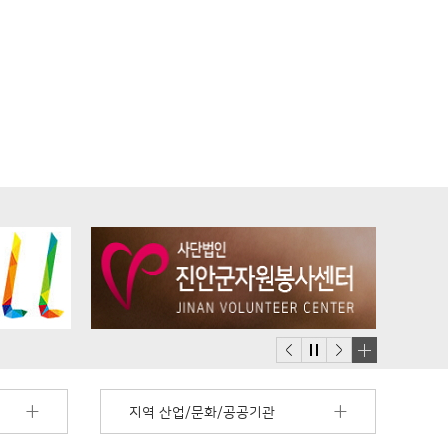
배
너
지역 산업/문화/공공기관
모
음