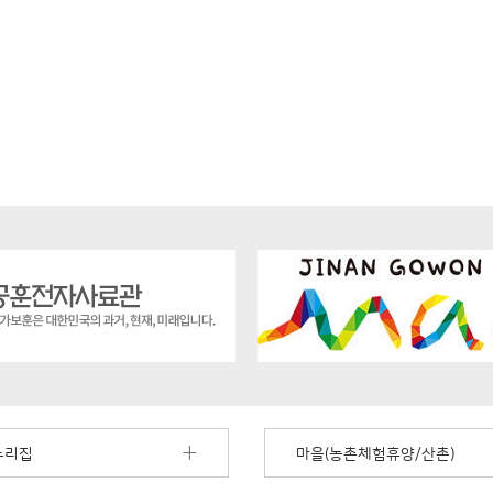
누리집
마을(농촌체험휴양/산촌)