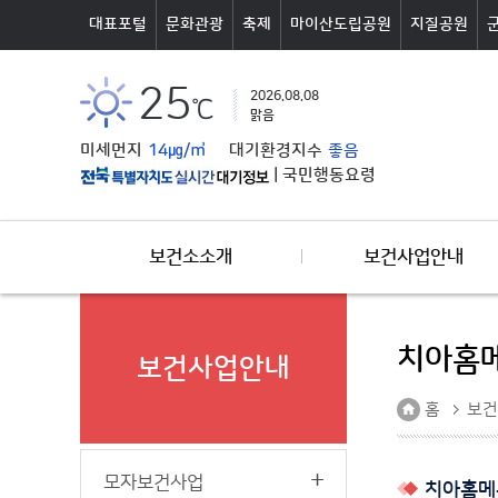
본문바로가기
대표포털
문화관광
축제
마이산도립공원
지질공원
25
2026.08.08
℃
맑음
미세먼지
14㎍/㎥
대기환경지수
좋음
|
국민행동요령
보건소소개
보건사업안내
치아홈
보건사업안내
홈
보건
모자보건사업
치아홈메