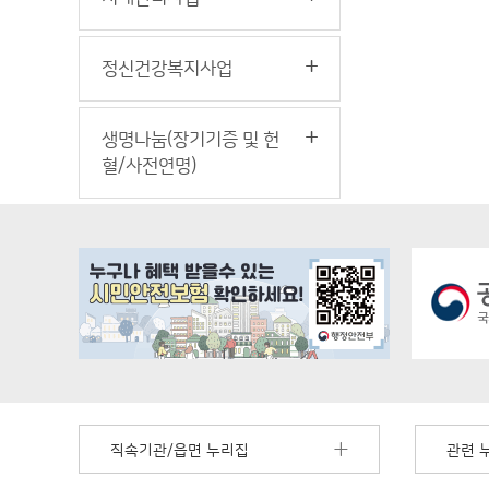
정신건강복지사업
생명나눔(장기기증 및 헌
혈/사전연명)
직속기관/읍면 누리집
관련 