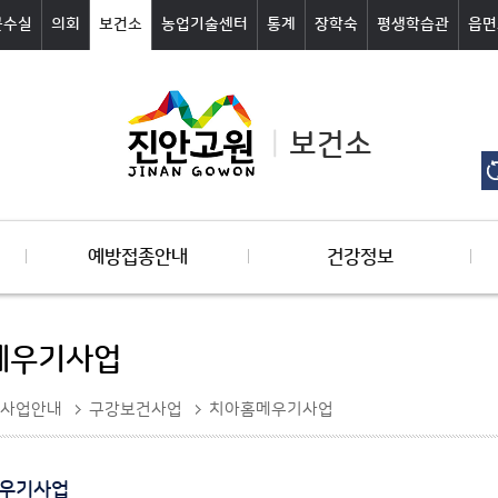
군수실
의회
보건소
농업기술센터
통계
장학숙
평생학습관
읍면
보건소
예방접종안내
건강정보
메우기사업
사업안내
구강보건사업
치아홈메우기사업
우기사업