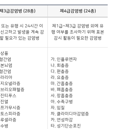
제3급감염병 (28종)
제4급감염병 (24종)
 또는 유행 시 24시간 이
제1급~제3급 감염병 외에 유
 신고하고 발생을 계속 감
행 여부를 조사하기 위해 표본
할 필요가 있는 감염병
감시 활동이 필요한 감염병
파상풍
B형간염
가. 인플루엔자
일본뇌염
나. 회충증
C형간염
다. 편충증
말라리아
라. 요충증
 레지오넬라증
마. 간흡충증
 비브리오패혈증
바. 폐흡충증
 발진티푸스
사. 장흡충증
발진열
아. 수족구병
 쯔쯔가무시증
자. 임질
 렙토스피라증
차. 클라미디아감염증
 브루셀라증
카. 연성하감
공수병
타. 성기단순포진