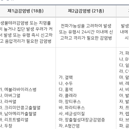
제1급감염병 (18종)
제2급감염병 (21종)
생물테러감염병 또는 치명률
전파가능성을 고려하여 발생
발생
이 높거나 집단 발생 우려가 커
또는 유행시 24시간 이내에 신
내에
서 발생 또는 유행 즉시 신고하
고하고 격리가 필요한 감염병
시
고 음압격리가 필요한 감염병
가. 
나. 
다. 
라. 
가. 결핵
마. 
나. 수두
바.
가. 에볼라바이러스병
다. 홍역
사.
나. 마버그열
라. 콜레라
아.
다. 라싸열
마. 장티푸스
자. 
라. 크리미안콩고출혈열
바. 파라티푸스
차.
마. 남아메리카출혈열
사. 세균성이질
카.
바. 리프트밸리열
아. 장출혈성대장균감염증
타.
사. 두창
자. A형간염
파. 