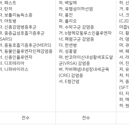
아. 페스트
차. 백일해
하.
자. 탄저
카. 유행성이하선염
거. 
차. 보툴리눔독소증
타. 풍진
너.
카. 야토병
파. 폴리오
(CJ
타. 신종감염병증후군
하. 수막구균 감염증
야콥병
파. 중증급성호흡기증후군
거. b형헤모필루스인플루엔자
더. 
(SARS)
너. 폐렴구균 감염증
러. 
하. 중동호흡기증후군(MERS)
더. 한센병
머. 
거. 동물인플루엔자인체감염증
러. 성홍열
버.
너. 신종인플루엔자
머. 반코마이신내성황색포도알
서. 
더. 디프테리아
균(VRSA) 감염증
어.
러. 니파바이러스
버. 카바페넴내성장내세균목
저. 
(CRE) 감염증
처.
서. E형간염
커.
(SFT
터.
퍼. 
허. 
전수
전수