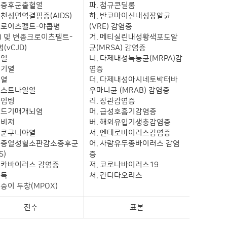
 신증후군출혈열
파. 첨규콘딜롬
후천성면역결핍증(AIDS)
하. 반코마이신내성장알균
 크로이츠펠트-야콥병
(VRE) 감염증
D) 및 변종크로이츠펠트-
거. 메티실린내성황색포도알
(vCJD)
균(MRSA) 감염증
황열
너. 다제내성녹농균(MRPA)감
뎅기열
염증
큐열
더. 다제내성아시네토박터바
 웨스트나일열
우마니균 (MRAB) 감염증
라임병
러. 장관감염증
 진드기매개뇌염
머. 급성호흡기감염증
유비저
버. 해외유입기생충감염증
 치쿤구니야열
서. 엔테로바이러스감염증
 중증열성혈소판감소증후군
어. 사람유두종바이러스 감염
S)
증
 지카바이러스 감염증
저. 코로나바이러스19
매독
처. 칸디다오리스
원숭이 두창(MPOX)
전수
표본