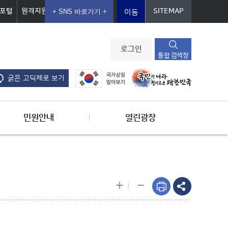
포털
원격지원
SITEMAP
이동
로그인
통합 검색창
굵은 고딕체로 보기
민원안내
열린광장
-
+