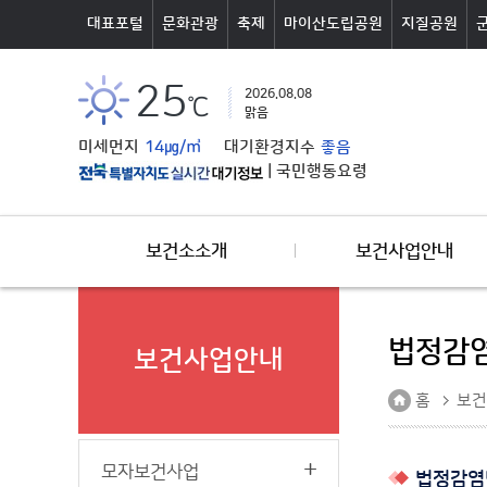
본문바로가기
대표포털
문화관광
축제
마이산도립공원
지질공원
25
2026.08.08
℃
맑음
미세먼지
14㎍/㎥
대기환경지수
좋음
|
국민행동요령
보건소소개
보건사업안내
법정감염
보건사업안내
홈
보건
모자보건사업
법정감염