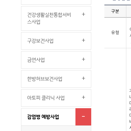
구분
건강생활실천통합서비
스사업
유형
구강보건사업
금연사업
한방허브보건사업
아토피 클리닉 사업
감염병 예방사업