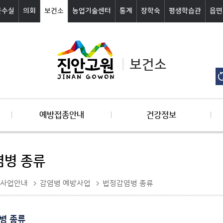
군수실
의회
보건소
농업기술센터
통계
장학숙
평생학습관
읍면
보건소
예방접종안내
건강정보
병 종류
사업안내
감염병 예방사업
법정감염병 종류
병 종류