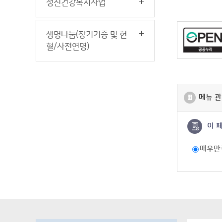
정신건강복지사업
생명나눔(장기기증 및 헌
혈/사전연명)
메뉴 관
이 
매우만