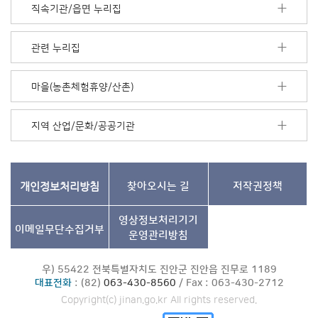
모
직속기관/읍면 누리집
음
더
보
관련 누리집
기
마을(농촌체험휴양/산촌)
지역 산업/문화/공공기관
개인정보처리방침
찾아오시는 길
저작권정책
영상정보처리기기
이메일무단수집거부
운영관리방침
우) 55422 전북특별자치도 진안군 진안읍 진무로 1189
대표전화
: (82)
063-430-8560
/ Fax : 063-430-2712
Copyright(c) jinan.go.kr All rights reserved.