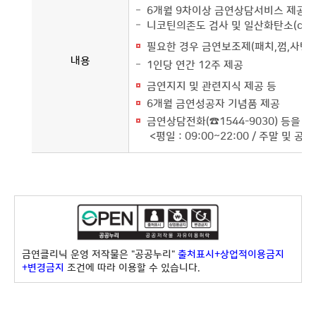
6개월 9차이상 금연상담서비스 제공
니코틴의존도 검사 및 일산화탄소(co)
필요한 경우 금연보조제(패치,껌,사탕등
내용
1인당 연간 12주 제공
금연지지 및 관련지식 제공 등
6개월 금연성공자 기념품 제공
금연상담전화(☎1544-9030) 등
<평일 : 09:00~22:00 / 주말 및 공휴일
금연클리닉 운영 저작물은 "공공누리"
출처표시+상업적이용금지
+변경금지
조건에 따라 이용할 수 있습니다.