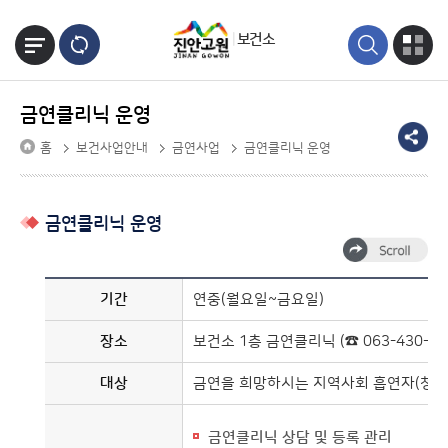
본문바로가기
보건소
금연클리닉 운영
홈
보건사업안내
금연사업
금연클리닉 운영
금연클리닉 운영
기간
연중(월요일~금요일)
장소
보건소 1층 금연클리닉 (☎
063-430-85
대상
금연을 희망하시는 지역사회 흡연자(청소
금연클리닉 상담 및 등록 관리