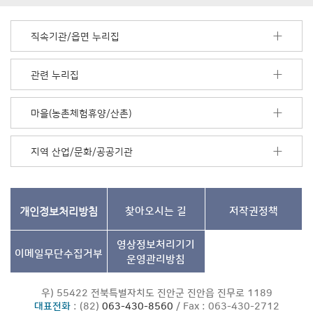
배
너
모
직속기관/읍면 누리집
음
더
보
관련 누리집
기
마을(농촌체험휴양/산촌)
지역 산업/문화/공공기관
개인정보처리방침
찾아오시는 길
저작권정책
영상정보처리기기
이메일무단수집거부
운영관리방침
우) 55422 전북특별자치도 진안군 진안읍 진무로 1189
대표전화
: (82)
063-430-8560
/ Fax : 063-430-2712