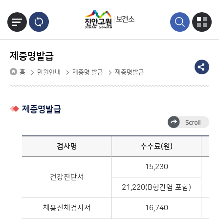
본문바로가기
보건소
제증명발급
홈
민원안내
제증명 발급
제증명발급
제증명발급
검사명
수수료(원)
15,230
건강진단서
21,220(B형간염 포함)
채용신체검사서
16,740