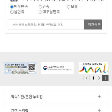
매우만족
만족
보통
불만족
매우불만족
배
너
모
직속기관/읍면 누리집
음
더
보
관련 누리집