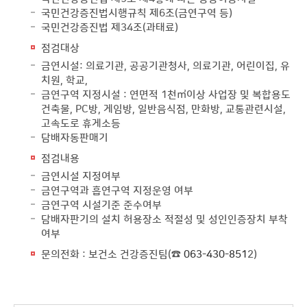
국민건강증진법시행규칙 제6조(금연구역 등)
국민건강증진법 제34조(과태료)
점검대상
금연시설: 의료기관, 공공기관청사, 의료기관, 어린이집, 유
치원, 학교,
금연구역 지정시설 : 연면적 1천㎡이상 사업장 및 복합용도
건축물, PC방, 게임방, 일반음식점, 만화방, 교통관련시설,
고속도로 휴게소등
담배자동판매기
점검내용
금연시설 지정여부
금연구역과 흡연구역 지정운영 여부
금연구역 시설기준 준수여부
담배자판기의 설치 허용장소 적절성 및 성인인증장치 부착
여부
문의전화 : 보건소 건강증진팀(☎
063-430-851
2)