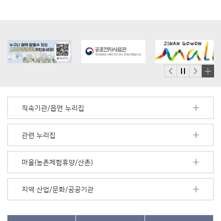
배
너
모
직속기관/읍면 누리집
음
더
보
관련 누리집
기
마을(농촌체험휴양/산촌)
지역 산업/문화/공공기관