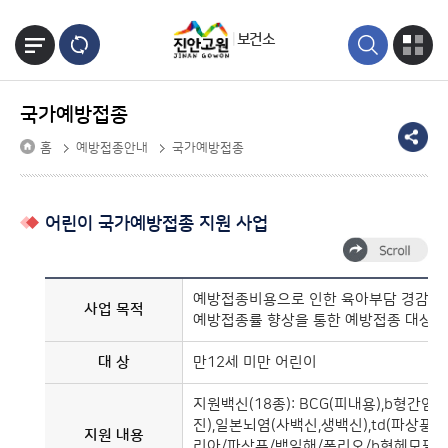
본문바로가기
보건소
국가예방접종
홈
예방접종안내
국가예방접종
어린이 국가예방접종 지원 사업
예방접종비용으로 인한 육아부담 경감
사업 목적
예방접종률 향상을 통한 예방접종 대상 
대 상
만12세 미만 어린이
지원백신(18종): BCG(피내용),b형간염
진),일본뇌염(사백신,생백신),td(파상풍/디
지원 내용
리아/파상풍/백일해/폴리오/b형헤모필루스