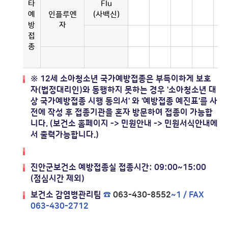
타
Flu
예
인플루엔
(사백신)
방
자
접
종
※ 12세 소아청소년 국가예방접종은 부득이하게 보호
자(법정대리인)와 동행하지 못하는 경우 '소아청소년 대
상 국가예방접종 시행 동의서' 와 '예방접종 예진표'를 사
전에 작성 후 접종기관을 혼자 방문하여 접종이 가능합
니다. (보건소 홈페이지 -> 민원안내 -> 민원서식안내에
서 출력가능합니다.)
진안군보건소 예방접종실 접종시간: 09:00~15:00
(점심시간 제외)
보건소 감염병관리팀
☎
063-430-8552
~1 / FAX
063-430-2712