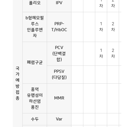
1
2
3
폴리오
IPV
차
차
차
b형헤모필
루스
PRP-
1
2
3
인플루엔
T/HbOC
차
차
차
자
PCV
1
2
3
(단백결
차
차
차
합)
폐렴구균
국
PPSV
가
(다당질)
예
방
홍역
접
유행성이
종
MMR
하선염
풍진
수두
Var