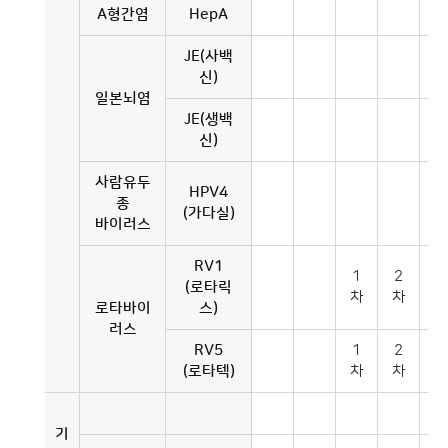
A형간염
HepA
JE(사백
신)
일본뇌염
JE(생백
신)
사람유두
HPV4
종
(가다실)
바이러스
RV1
1
2
(로타릭
차
차
로타바이
스)
러스
RV5
1
2
3
(로타텍)
차
차
차
기