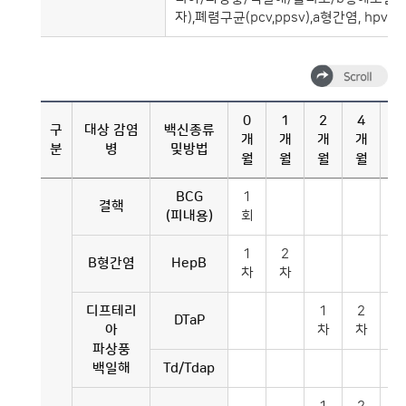
자),폐렴구균(pcv,ppsv),a형간염, 
0
1
2
4
6
구
대상 감염
백신종류
개
개
개
개
개
분
병
및방법
월
월
월
월
월
BCG
1
결핵
(피내용)
회
1
2
3
B형간염
HepB
차
차
차
디프테리
1
2
3
DTaP
아
차
차
차
파상풍
백일해
Td/Tdap