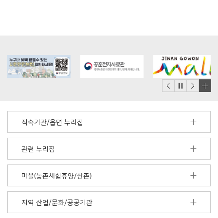
배
너
모
직속기관/읍면 누리집
음
더
보
관련 누리집
기
마을(농촌체험휴양/산촌)
지역 산업/문화/공공기관