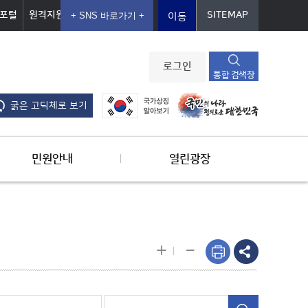
포털
원격지원
SITEMAP
이동
로그인
통합 검색창
굵은 고딕체로 보기
민원안내
열린광장
-
+