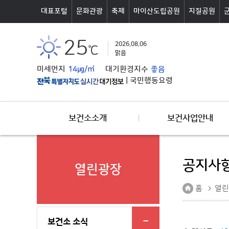
본문바로가기
대표포털
문화관광
축제
마이산도립공원
지질공원
25
2026.08.06
℃
맑음
미세먼지
14㎍/㎥
대기환경지수
좋음
|
국민행동요령
보건소소개
보건사업안내
공지사
열린광장
홈
열린
보건소 소식