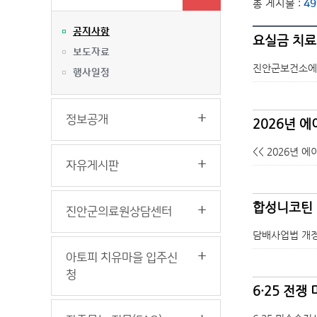
총 게시물 :
49
공지사항
요실금 치료
보도자료
진안군보건소에서
행사일정
정보공개
2026년 
<< 2026년 
자유게시판
합성니코틴 
진안군의료원상담센터
담배사업법 개정(‘
아토피 치유마을 입주신
청
6·25 전쟁