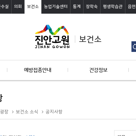
군수실
의회
보건소
농업기술센터
통계
장학숙
평생학습관
읍면
보건소
예방접종안내
건강정보
항
광장
보건소 소식
공지사항