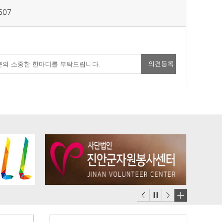
507
배
너