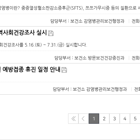
염병이란? 중증열성혈소판감소증후군(SFTS), 쯔쯔가무시증 등의 질환으로 세
담당부서 : 보건소 감염병관리보건행정과
|
전화
지역사회건강조사 실시
건강조사를 5.16.(토) ~ 7.31.(금) 실시합니다.
담당부서 : 보건소 방문보건건강증진과
|
전화
월 예방접종 휴진 일정 안내
담당부서 : 보건소 감염병관리보건행정과
|
전화
1
2
3
4
5