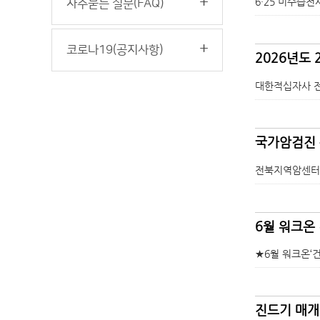
6·25 미수습전사
자주묻는 질문(FAQ)
코로나19(공지사항)
2026년도 
대한적십자사 전
국가암검진
전북지역암센터 
6월 워크온
★6월 워크온‘건강걷
진드기 매개