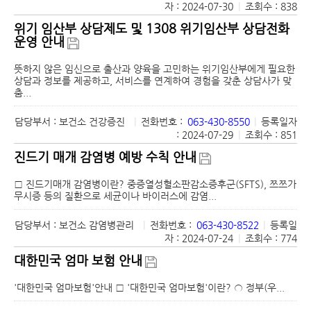
자 : 2024-07-30
|
조회수 : 838
위기 임산부 상담제도 및 1308 위기임산부 상담전화
운영 안내
뜻하지 않은 임신으로 출산과 양육을 고민하는 위기임산부에게 필요한
상담과 정보를 제공하고, 서비스를 연계하여 경험을 갖춘 상담사가 맞
춤...
담당부서 : 보건소 건강증진
|
전화번호 :
063-430-8550
|
등록일자
: 2024-07-29
|
조회수 : 851
진드기 매개 감염병 예방 수칙 안내
□ 진드기매개 감염병이란? 중증열성혈소판감소증후군(SFTS), 쯔쯔가
무시증 등의 질환으로 세균이나 바이러스에 감염...
담당부서 : 보건소 감염병관리
|
전화번호 :
063-430-8522
|
등록일
자 : 2024-07-24
|
조회수 : 774
대한민국 엄마 보험 안내
'대한민국 엄마보험'안내 □ '대한민국 엄마보험'이란? ○ 정부(우...