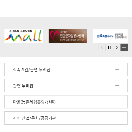
배
너
모
직속기관/읍면 누리집
음
더
보
관련 누리집
기
마을(농촌체험휴양/산촌)
지역 산업/문화/공공기관