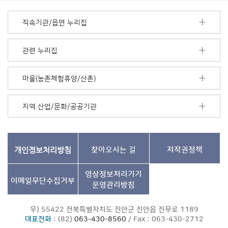
너
모
직속기관/읍면 누리집
음
더
보
관련 누리집
기
마을(농촌체험휴양/산촌)
지역 산업/문화/공공기관
개인정보처리방침
찾아오시는 길
저작권정책
영상정보처리기기
이메일무단수집거부
운영관리방침
우) 55422 전북특별자치도 진안군 진안읍 진무로 1189
대표전화
: (82)
063-430-8560
/ Fax : 063-430-2712