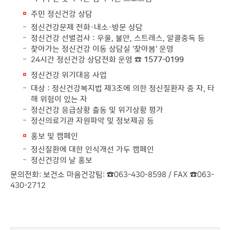
주민 정신건강 상담
정신건강문제 전화·내소·방문 상담
정신건강 선별검사 : 우울, 불안, 스트레스, 알콜중독 등
찾아가는 정신건강 이동 상담실 '찾아봄' 운영
24시간 정신건강 상담전화 운영 ☎
1577-0199
정신건강 위기대응 사업
대상 : 정신건강복지법 제3조에 의한 정신질환자 중 자, 타
해 위험이 있는 자
정신건강 응급상황 출동 및 위기상황 평가
정신의료기관 자원파악 및 정보제공 등
홍보 및 캠페인
정신질환에 대한 인식개선 가두 캠페인
정신건강의 날 홍보
문의전화: 보건소 마음건강팀: ☎063-430-8598 / FAX ☎063-
430-2712