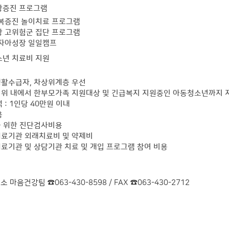
강증진 프로그램
복증진 놀이치료 프로그램
 고위험군 집단 프로그램
자아성장 일일캠프
년 치료비 지원
생활수급자, 차상위계층 우선
범위 내에서 한부모가족 지원대상 및 긴급복지 지원중인 아동청소년까지 
 : 1인당 40만원 이내
용
을 위한 진단검사비용
의료기관 외래치료비 및 약제비
의료기관 및 상담기관 치료 및 개입 프로그램 참여 비용
 마음건강팀 ☎063-430-8598 / FAX ☎063-430-2712