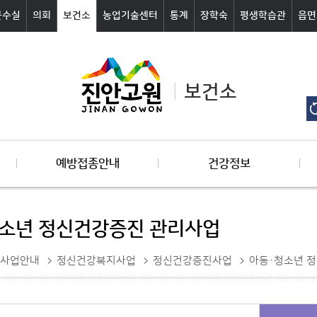
군수실
의회
보건소
농업기술센터
통계
장학숙
평생학습관
읍면
보건소
예방접종안내
건강정보
소년 정신건강증진 관리사업
사업안내
정신건강복지사업
정신건강증진사업
아동·청소년 