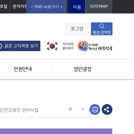
포털
원격지원
SITEMAP
이동
로그인
통합 검색창
굵은 고딕체로 보기
민원안내
열린광장
-
+
정신건강증진 관리사업