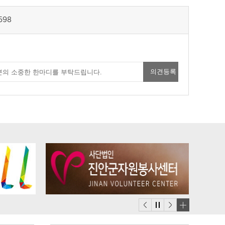
598
배