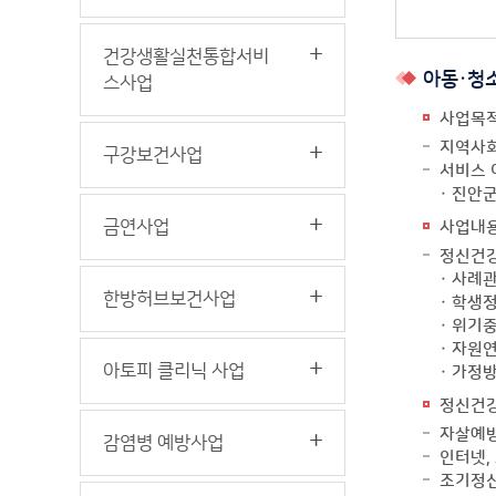
건강생활실천통합서비
아동·청
스사업
사업목
지역사회
구강보건사업
서비스 
· 진안
금연사업
사업내
정신건강
· 사례
한방허브보건사업
· 학생
· 위기
· 자원
아토피 클리닉 사업
· 가정
정신건
자살예방
감염병 예방사업
인터넷,
조기정신