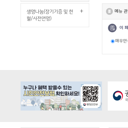
메뉴 관
생명나눔(장기기증 및 헌
혈/사전연명)
이 
매우만