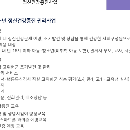
정신건강증진사업
소년 정신건강증진 관리사업
적
 내 정신건강문제 예방, 조기발견 및 상담을 통해 건강한 사회구성원으
이용 대상
군 내 만 18세 이하 아동·청소년(미취학 아동 포함), 관계자 부모, 교사, 
용
 고위험군 조기발견 및 관리
관리 서비스
정서·행동특성검사 자살 고위험군 심층 평가(초4, 중1, 고1 – 교육청 실시)
중재
연계
방문, 전화관리, 내소상담 등
강증진 교육
 및 생명지킴이 양성교육
 스마트폰 과의존 예방교육
증 예방 교육