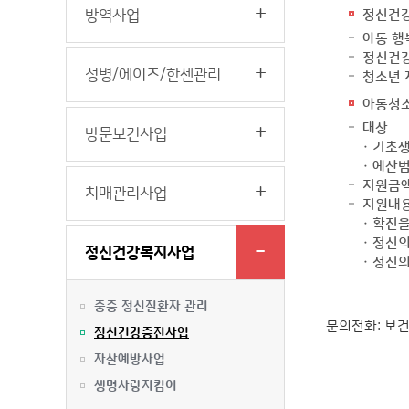
방역사업
정신건
아동 행
정신건강
성병/에이즈/한센관리
청소년 
아동청소
대상
방문보건사업
· 기초
· 예산
지원금액
치매관리사업
지원내
· 확진
· 정신
정신건강복지사업
· 정신
중증 정신질환자 관리
문의전화: 보건소
정신건강증진사업
자살예방사업
생명사랑지킴이