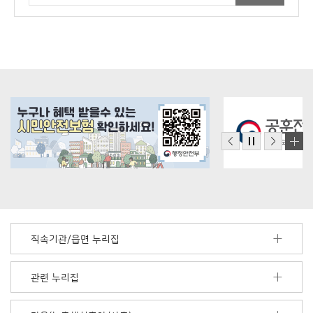
직속기관/읍면 누리집
관련 누리집