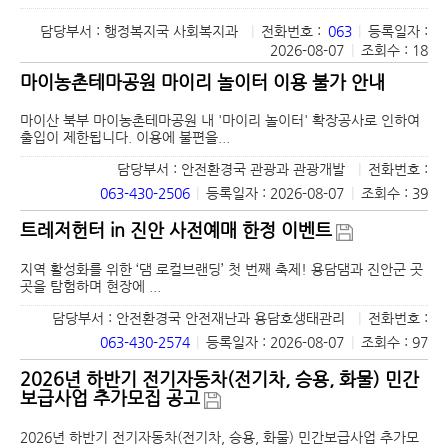
담당부서 : 행정복지국 사회복지과
|
전화번호 :
063
|
등록일자 :
2026-08-07
|
조회수 : 18
마이농촌테마공원 마이리 놀이터 이용 불가 안내
마이산 북부 마이농촌테마공원 내 '마이리 놀이터' 확장공사로 인하여
출입이 제한됩니다. 이용에 불편을...
담당부서 : 안전환경국 관광과 관광개발
|
전화번호 :
063-430-2506
|
등록일자 : 2026-08-07
|
조회수 : 39
트레저헌터 in 진안 사전예매 한정 이벤트
지역 활성화를 위한 ‘댐 로컬브랜딩’ 첫 번째 축제! 용담댐과 진안군 곳
곳을 탐험하며 현장에 ...
담당부서 : 안전환경국 안전재난과 용담호생태관리
|
전화번호 :
063-430-2574
|
등록일자 : 2026-08-07
|
조회수 : 97
2026년 하반기 전기자동차(전기차, 승용, 화물) 민간
보급사업 추가모집 공고
2026년 하반기 전기자동차(전기차, 승용, 화물) 민간보급사업 추가모