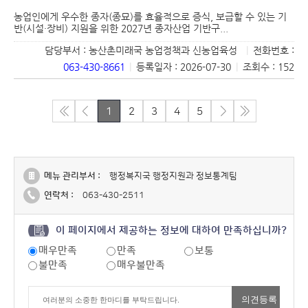
농업인에게 우수한 종자(종묘)를 효율적으로 증식, 보급할 수 있는 기
반(시설·장비) 지원을 위한 2027년 종자산업 기반구...
담당부서 : 농산촌미래국 농업정책과 신농업육성
|
전화번호 :
063-430-8661
|
등록일자 : 2026-07-30
|
조회수 : 152
1
2
3
4
5
메뉴 관리부서 :
행정복지국 행정지원과 정보통계팀
연락처 :
063-430-2511
이 페이지에서 제공하는 정보에 대하여 만족하십니까?
매우만족
만족
보통
불만족
매우불만족