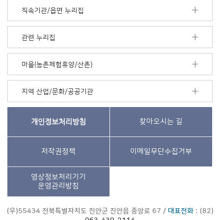
직속기관/읍면 누리집
관련 누리집
마을(농촌체험휴양/산촌)
지역 산업/문화/공공기관
개인정보처리방침
찾아오시는 길
저작권정책
이메일무단수집거부
영상정보처리기기
운영관리방침
(우)55434 전북특별자치도 진안군 진안읍 중앙로 67 /
대표전화
: (82)