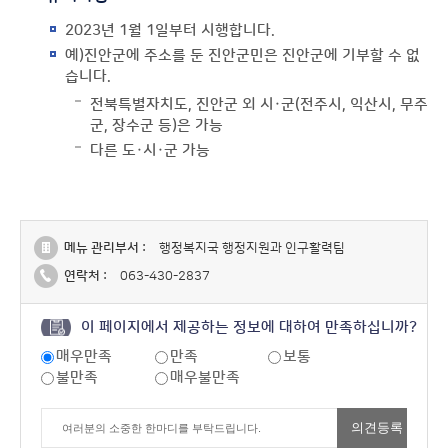
2023년 1월 1일부터 시행합니다.
예)진안군에 주소를 둔 진안군민은 진안군에 기부할 수 없
습니다.
전북특별자치도, 진안군 외 시·군(전주시, 익산시, 무주
군, 장수군 등)은 가능
다른 도·시·군 가능
메뉴 관리부서 :
행정복지국 행정지원과 인구활력팀
연락처 :
063-430-2837
이 페이지에서 제공하는 정보에 대하여 만족하십니까?
매우만족
만족
보통
불만족
매우불만족