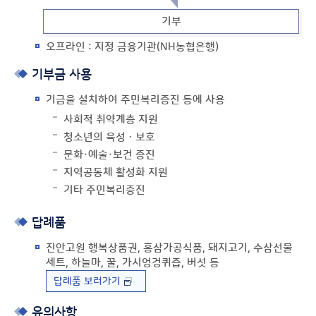
기부
오프라인 : 지정 금융기관(NH농협은행)
기부금 사용
기금을 설치하여 주민복리증진 등에 사용
사회적 취약계층 지원
청소년의 육성ㆍ보호
문화·예술·보건 증진
지역공동체 활성화 지원
기타 주민복리증진
답례품
진안고원 행복상품권, 홍삼가공식품, 돼지고기, 수삼선물
세트, 하늘마, 꿀, 가시엉겅퀴즙, 버섯 등
답례품 보러가기
유의사항