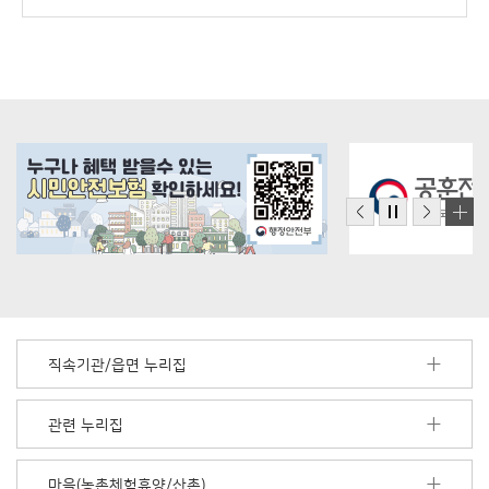
직속기관/읍면 누리집
관련 누리집
마을(농촌체험휴양/산촌)