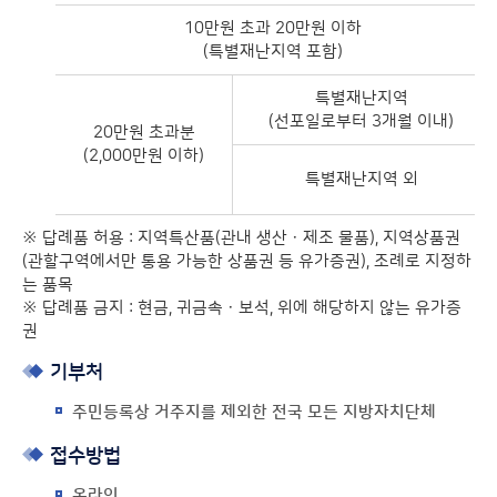
10만원 초과 20만원 이하
(특별재난지역 포함)
특별재난지역
(선포일로부터 3개월 이내)
20만원 초과분
(2,000만원 이하)
특별재난지역 외
※ 답례품 허용 : 지역특산품(관내 생산ㆍ제조 물품), 지역상품권
(관할구역에서만 통용 가능한 상품권 등 유가증권), 조례로 지정하
는 품목
※ 답례품 금지 : 현금, 귀금속ㆍ보석, 위에 해당하지 않는 유가증
권
기부처
주민등록상 거주지를 제외한 전국 모든 지방자치단체
접수방법
온라인