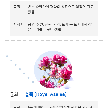
특징
온후 순박하여 평화의 상징으로 일컬어 지고
있음
서식지
공원, 정원, 산림, 인가, 도시 등 도처에서 작
은 무리를 이루어 생활
군화
철쭉 (Royal Azalea)
특징
5월에 피어 담홍색 불완전한 색깔을 가지고