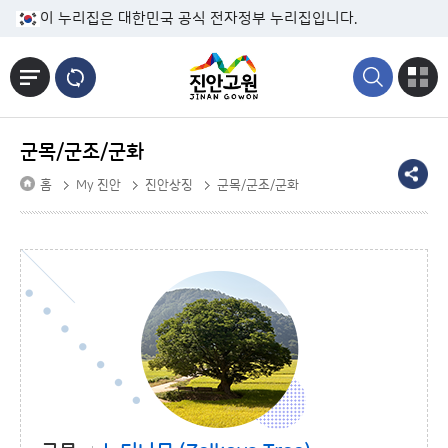
본문바로가기
이 누리집은 대한민국 공식 전자정부 누리집입니다.
군목/군조/군화
홈
My 진안
진안상징
군목/군조/군화