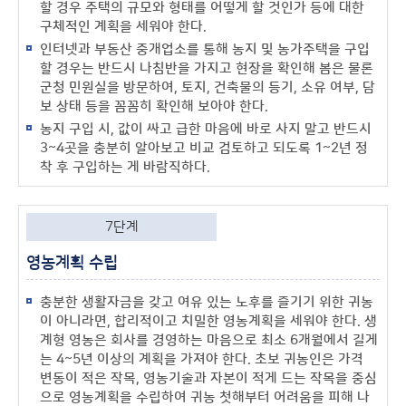
할 경우 주택의 규모와 형태를 어떻게 할 것인가 등에 대한
구체적인 계획을 세워야 한다.
인터넷과 부동산 중개업소를 통해 농지 및 농가주택을 구입
할 경우는 반드시 나침반을 가지고 현장을 확인해 봄은 물론
군청 민원실을 방문하여, 토지, 건축물의 등기, 소유 여부, 담
보 상태 등을 꼼꼼히 확인해 보아야 한다.
농지 구입 시, 값이 싸고 급한 마음에 바로 사지 말고 반드시
3~4곳을 충분히 알아보고 비교 검토하고 되도록 1~2년 정
착 후 구입하는 게 바람직하다.
7단계
영농계획 수립
충분한 생활자금을 갖고 여유 있는 노후를 즐기기 위한 귀농
이 아니라면, 합리적이고 치밀한 영농계획을 세워야 한다. 생
계형 영농은 회사를 경영하는 마음으로 최소 6개월에서 길게
는 4~5년 이상의 계획을 가져야 한다. 초보 귀농인은 가격
변동이 적은 작목, 영농기술과 자본이 적게 드는 작목을 중심
으로 영농계획을 수립하여 귀농 첫해부터 어려움을 피해 나