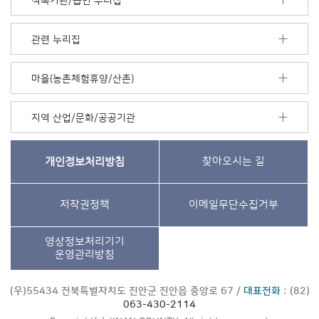
직속기관/읍면 누리집
관련 누리집
마을(농촌체험휴양/산촌)
지역 산업/문화/공공기관
개인정보처리방침
찾아오시는 길
저작권정책
이메일무단수집거부
영상정보처리기기
운영관리방침
(우)55434 전북특별자치도 진안군 진안읍 중앙로 67 /
대표전화
: (82)
063-430-2114