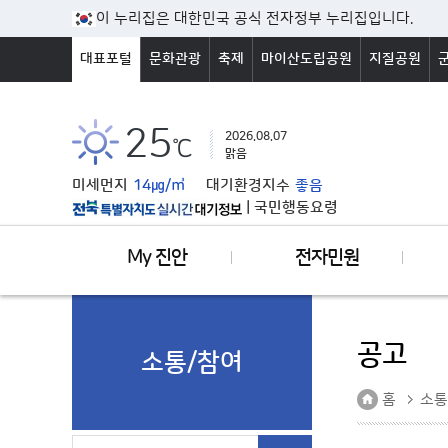
본문바로가기
이 누리집은 대한민국 공식 전자정부 누리집입니다.
대표포털
문화관광
축제
마이산도립공원
지질공원
25
2026.08.07
℃
맑음
미세먼지
14㎍/㎥
대기환경지수
좋음
|
국민행동요령
My 진안
전자민원
공고
소통/참여
홈
소통