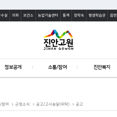
군수실
의회
보건소
농업기술센터
통계
장학숙
평생학습관
읍면
정보공개
소통/참여
진안복지
/참여
군정소식
공고/고시송달(위탁)
공고