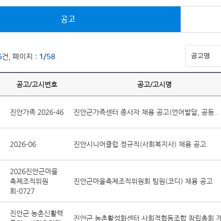
공고
6
건, 페이지 :
1/58
공고/고시번호
공고/고시명
진안가족 2026-46
진안군가족센터 종사자 채용 공고(언어발달, 공동..
2026-06
진안시니어클럽 정규직(사회복지사) 채용 공고
2026진안군마을
축제조직위원
진안군마을축제조직위원회 팀원(코디) 채용 공고
회-0727
진안군 농촌신활력
진안군 농촌활성화센터 사회적협동조합 창립총회 개.