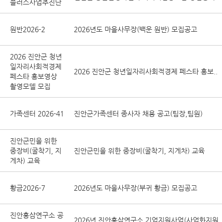
플러스사업추진단
원반2026-2
2026년도 마을사무장(백운 원반) 모집공고
2026 진안군 청년
일자리사회적경제
2026 진안군 청년일자리사회적경제 페스타 홍보..
페스타 홍보영상
촬영모델 모집
가족센터 2026-41
진안군가족센터 종사자 채용 공고(팀장,팀원)
진안군민을 위한
중장비(굴착기, 지
진안군민을 위한 중장비(굴착기, 지게차) 교육
게차) 교육
황금2026-7
2026년도 마을사무장(부귀 황금) 모집공고
진안홍삼연구소 공
2026년 진안홍삼연구소 기업지원사업(사업화지원.