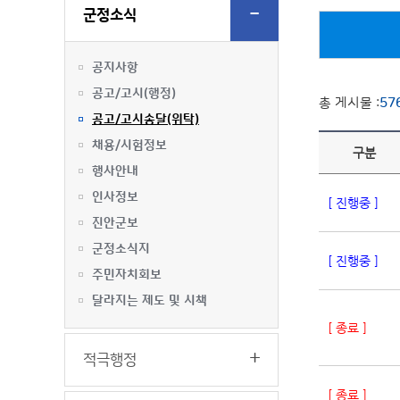
군정소식
공지사항
공고/고시(행정)
총 게시물 :
57
공고/고시송달(위탁)
채용/시험정보
구분
행사안내
인사정보
[ 진행중 ]
진안군보
군정소식지
[ 진행중 ]
주민자치회보
달라지는 제도 및 시책
[ 종료 ]
적극행정
[ 종료 ]