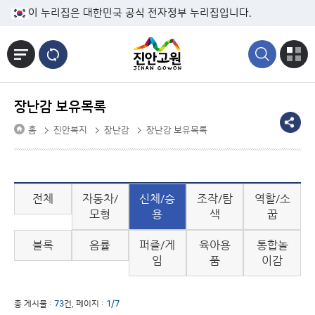
본문바로가기
이 누리집은 대한민국 공식 전자정부 누리집입니다.
장난감 보유목록
홈
진안복지
장난감
장난감 보유목록
전체
자동차/
신체/승
조작/탐
역할/소
모형
용
색
꿉
블록
음률
퍼즐/게
육아용
통합놀
임
품
이감
총 게시물 :
73
건, 페이지 :
1/7