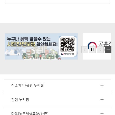
직속기관/읍면 누리집
관련 누리집
마을(농촌체험휴양/산촌)