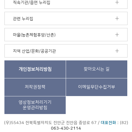
직속기관/읍면 누리집
관련 누리집
마을(농촌체험휴양/산촌)
지역 산업/문화/공공기관
개인정보처리방침
찾아오시는 길
저작권정책
이메일무단수집거부
영상정보처리기기
운영관리방침
(우)55434 전북특별자치도 진안군 진안읍 중앙로 67 /
대표전화
: (82)
063-430-2114