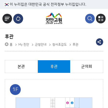
본문바로가기
이 누리집은 대한민국 공식 전자정부 누리집입니다.
후관
홈
My 진안
군청안내
청사조감도
후관
본관
후관
군의회
1F