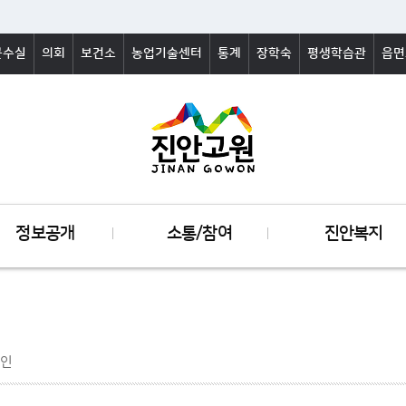
군수실
의회
보건소
농업기술센터
통계
장학숙
평생학습관
읍면
정보공개
소통/참여
진안복지
인