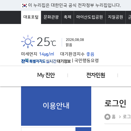
본문바로가기
이 누리집은 대한민국 공식 전자정부 누리집입니다.
대표포털
문화관광
축제
마이산도립공원
지질공원
25
2026.08.08
℃
맑음
미세먼지
14㎍/㎥
대기환경지수
좋음
|
국민행동요령
My 진안
전자민원
로그인
이용안내
홈
로그