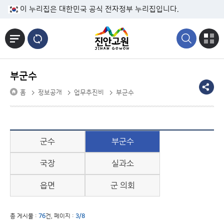
본문바로가기
이 누리집은 대한민국 공식 전자정부 누리집입니다.
부군수
홈
정보공개
업무추진비
부군수
군수
부군수
국장
실과소
읍면
군 의회
총 게시물 :
76
건, 페이지 :
3/8