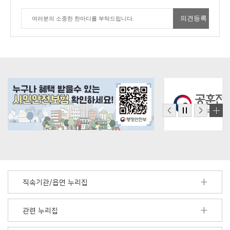
직속기관/읍면 누리집
관련 누리집