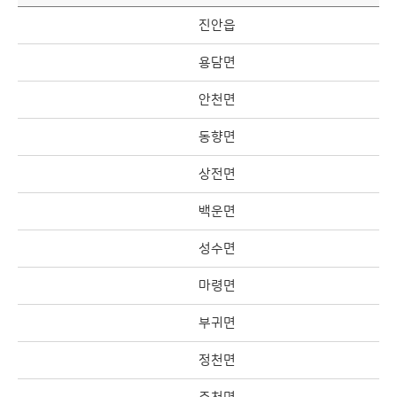
진안읍
용담면
안천면
동향면
상전면
백운면
성수면
마령면
부귀면
정천면